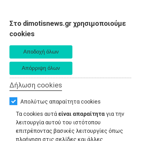
Στο dimotisnews.gr χρησιμοποιούμε
AΡΧΙΚΗ
cookies
Σάββατο 08 Αυγούστου 2026
ΕΙΔΗΣΕΙΣ
Α. 6:34 πμ - Δ. 8:26 μμ
ΠΟΛΙΤΙΚΗ
ΤΟΠΙΚΗ
ΑΥΤΟΔΙΟΙΚΗΣΗ
Δήλωση cookies
ΟΙΚΟΝΟΜΙΑ
Απολύτως απαραίτητα cookies
ΑΘΛΗΤΙΣΜΟΣ
Τα cookies αυτά
είναι απαραίτητα
για την
ΠΟΛΙΤΙΣΜΟΣ
λειτουργία αυτού του ιστότοπου
επιτρέποντας βασικές λειτουργίες όπως
ΤΟΠΙΚΗ ΑΥΤΟΔΙΟΙΚΗΣΗ - Μαραθώνας
ΣΠΙΤΙ-
πλοήγηση στις σελίδες και άλλες