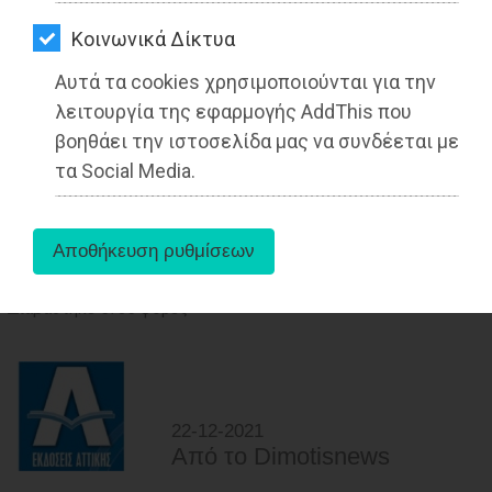
ΑΓΟΡΑΣ
Kοινωνικά Δίκτυα
ΨΙΘΥΡΟΙ
Αυτά τα cookies χρησιμοποιούνται για την
ΑΠΟΣΤΟΛΗ
λειτουργία της εφαρμογής AddThis που
ΑΡΘΡΩΝ
βοηθάει την ιστοσελίδα μας να συνδέεται με
Στέλιος Γεραμάνης: Ακύρωση της υπ’
τα Social Media.
αριθμ. 115-2021 απόφασης του
Δημοτικού Συμβουλίου Μαραθώνα
«The Cargo Project»
Διαβάστηκε 5785 φορές
22-12-2021
Από τo Dimotisnews