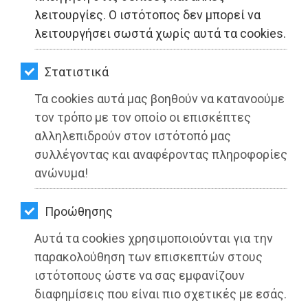
ΚΗΠΟΣ
λειτουργίες. Ο ιστότοπος δεν μπορεί να
λειτουργήσει σωστά χωρίς αυτά τα cookies.
ΥΓΕΙΑ
LIFESTYLE
Στατιστικά
Τα cookies αυτά μας βοηθούν να κατανοούμε
ΤΑΞΙΔΙΑ
τον τρόπο με τον οποίο οι επισκέπτες
ΕΞΟΔΟΣ
αλληλεπιδρούν στον ιστότοπό μας
συλλέγοντας και αναφέροντας πληροφορίες
ΠΕΡΙΒΑΛΛΟΝ
ανώνυμα!
ΚΑΤΟΙΚΙΔΙΟ
Προώθησης
ΑΓΓΕΛΙΕΣ
Αυτά τα cookies χρησιμοποιούνται για την
ΕΦΗΜΕΡΙΔΕΣ
παρακολούθηση των επισκεπτών στους
ιστότοπους ώστε να σας εμφανίζουν
OΔΗΓΟΣ
διαφημίσεις που είναι πιο σχετικές με εσάς.