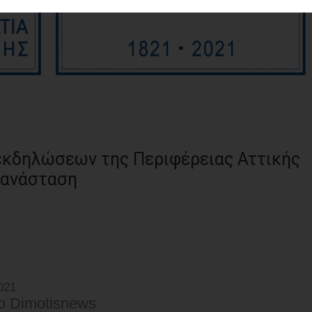
 εκδηλώσεων της Περιφέρειας Αττικής
Επανάσταση
021
o Dimotisnews