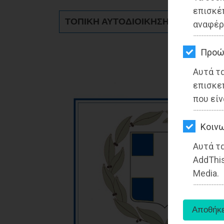
ΚΗΠΟΣ
επισκέ
ΤΟΠΙΚΗ ΑΥΤΟΔΙΟΙΚΗΣΗ - Αττική
αναφέρ
ΥΓΕΙΑ
LIFESTYLE
Προώ
Αυτά τ
ΤΑΞΙΔΙΑ
επισκε
ΕΞΟΔΟΣ
που είν
ΠΕΡΙΒΑΛΛΟΝ
Kοινω
ΚΑΤΟΙΚΙΔΙΟ
Αυτά τα
AddThis
ΑΓΓΕΛΙΕΣ
Media.
ΕΦΗΜΕΡΙΔΕΣ
OΔΗΓΟΣ