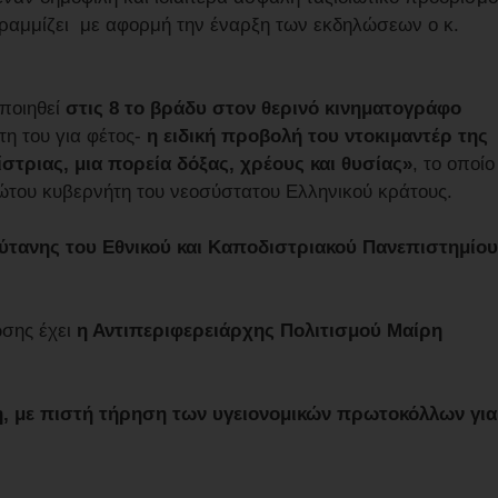
ραμμίζει με αφορμή την έναρξη των εκδηλώσεων ο κ.
ποιηθεί
στις 8 το βράδυ στον θερινό κινηματογράφο
η του για φέτος-
η ειδική προβολή του ντοκιμαντέρ της
τριας, μια πορεία δόξας, χρέους και θυσίας»
, το οποίο
ρώτου κυβερνήτη του νεοσύστατου Ελληνικού κράτους.
τανης του Εθνικού και Καποδιστριακού Πανεπιστημίου
ωσης έχει
η Αντιπεριφερειάρχης Πολιτισμού Μαίρη
ερη, με πιστή τήρηση των υγειονομικών πρωτοκόλλων για