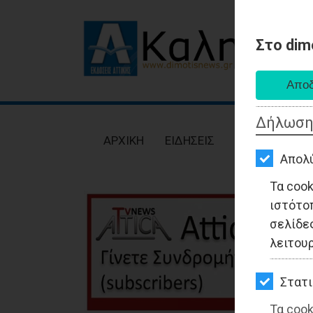
Στο dim
AΡΧΙΚΗ
ΕΙΔΗΣΕΙΣ
Δήλωση
ΠΟΛΙΤΙΚΗ
AΡΧΙΚΗ
ΕΙΔΗΣΕΙΣ
ΠΟΛΙΤΙΚΗ
ΤΟΠΙΚΗ
Απολ
ΑΥΤΟΔΙΟΙΚΗΣΗ
Τα coo
ιστότο
ΟΙΚΟΝΟΜΙΑ
σελίδες
ΑΘΛΗΤΙΣΜΟΣ
λειτου
ΠΟΛΙΤΙΣΜΟΣ
Στατι
ΣΠΙΤΙ-
Τα cook