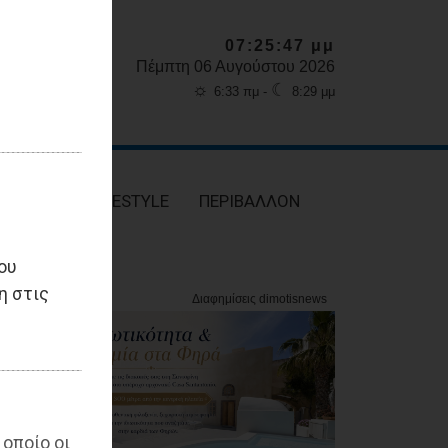
07:25:48 μμ
Πέμπτη 06 Αυγούστου 2026
☼
☾
6:33 πμ -
8:29 μμ
ΥΓΕΙΑ
LIFESTYLE
ΠΕΡΙΒΑΛΛΟΝ
ου
η στις
 οποίο οι