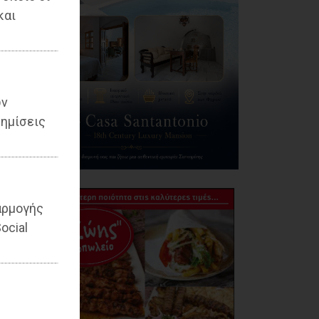
και
ων
ημίσεις
αρμογής
ocial