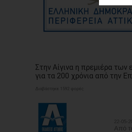
ΑΓΟΡΑΣ
ΨΙΘΥΡΟΙ
ΑΠΟΣΤΟΛΗ
ΑΡΘΡΩΝ
Στην Αίγινα η πρεμιέρα των
για τα 200 χρόνια από την 
Διαβάστηκε 1592 φορές
22-05-2
Από τ