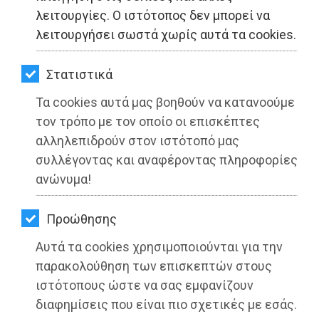
ΚΗΠΟΣ
λειτουργίες. Ο ιστότοπος δεν μπορεί να
λειτουργήσει σωστά χωρίς αυτά τα cookies.
ΥΓΕΙΑ
LIFESTYLE
Στατιστικά
Τα cookies αυτά μας βοηθούν να κατανοούμε
ΤΑΞΙΔΙΑ
τον τρόπο με τον οποίο οι επισκέπτες
Στην Κομισιόν το ζήτημα για τον
ΕΞΟΔΟΣ
αλληλεπιδρούν στον ιστότοπό μας
Σχινιά
συλλέγοντας και αναφέροντας πληροφορίες
ΠΕΡΙΒΑΛΛΟΝ
ανώνυμα!
Διαβάστηκε 2112 φορές
ΚΑΤΟΙΚΙΔΙΟ
Προώθησης
ΑΓΓΕΛΙΕΣ
Αυτά τα cookies χρησιμοποιούνται για την
17-06-2021
ΕΦΗΜΕΡΙΔΕΣ
παρακολούθηση των επισκεπτών στους
Από τo Dimotisnews
ιστότοπους ώστε να σας εμφανίζουν
OΔΗΓΟΣ
διαφημίσεις που είναι πιο σχετικές με εσάς.