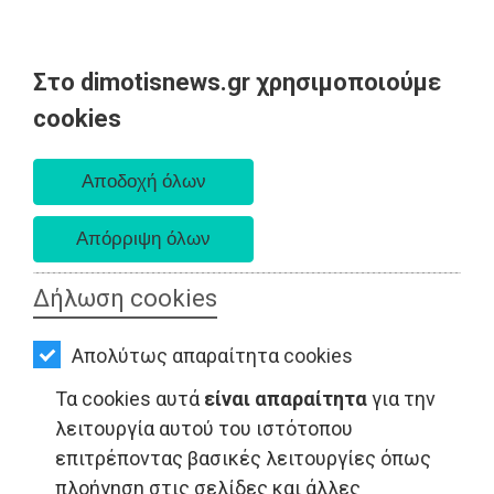
Στο dimotisnews.gr χρησιμοποιούμε
AΡΧΙΚΗ
cookies
Κυριακή 09 Αυγούστου 2026
ΕΙΔΗΣΕΙΣ
Α. 6:35 πμ - Δ. 8:25 μμ
ΠΟΛΙΤΙΚΗ
ΤΟΠΙΚΗ
ΑΥΤΟΔΙΟΙΚΗΣΗ
Δήλωση cookies
ΕΙΔΗΣΕΙΣ - Μαραθώνας
ΟΙΚΟΝΟΜΙΑ
Απολύτως απαραίτητα cookies
ΑΘΛΗΤΙΣΜΟΣ
Τα cookies αυτά
είναι απαραίτητα
για την
ΠΟΛΙΤΙΣΜΟΣ
λειτουργία αυτού του ιστότοπου
επιτρέποντας βασικές λειτουργίες όπως
ΣΠΙΤΙ-
πλοήγηση στις σελίδες και άλλες