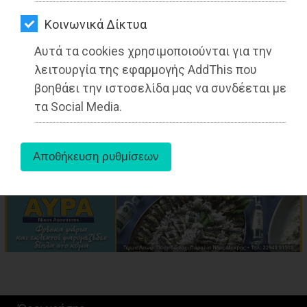
ΑΓΟΡΑΣ
Kοινωνικά Δίκτυα
ΨΙΘΥΡΟΙ
Αυτά τα cookies χρησιμοποιούνται για την
ΑΠΟΣΤΟΛΗ
aboutus
λειτουργία της εφαρμογής AddThis που
ΑΡΘΡΩΝ
βοηθάει την ιστοσελίδα μας να συνδέεται με
τα Social Media.
Πηγή:
https://www.kathimerini.gr/society/561402778/stin-komision-
to-zitima-gia-ton-schinia/?fbclid=IwAR2_l
Tags:
Μαραθώνας
,
ΕΙΔΗΣΕΙΣ
,