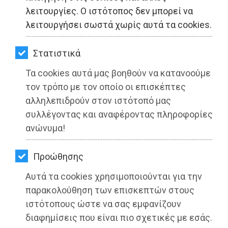
ΚΗΠΟΣ
λειτουργίες. Ο ιστότοπος δεν μπορεί να
λειτουργήσει σωστά χωρίς αυτά τα cookies.
ΥΓΕΙΑ
LIFESTYLE
Στατιστικά
Τα cookies αυτά μας βοηθούν να κατανοούμε
ΤΑΞΙΔΙΑ
τον τρόπο με τον οποίο οι επισκέπτες
ΕΞΟΔΟΣ
αλληλεπιδρούν στον ιστότοπό μας
συλλέγοντας και αναφέροντας πληροφορίες
ΠΕΡΙΒΑΛΛΟΝ
ανώνυμα!
ΚΑΤΟΙΚΙΔΙΟ
Προώθησης
Συνεχίζονται κανονικά οι εργασίες
ΑΓΓΕΛΙΕΣ
της INTRAKT στο Μπλε Λιμανάκι -
Αυτά τα cookies χρησιμοποιούνται για την
Απορρίφθηκε αίτημα κατοίκων για
ΕΦΗΜΕΡΙΔΕΣ
παρακολούθηση των επισκεπτών στους
προσωρινή διακοπή
ιστότοπους ώστε να σας εμφανίζουν
OΔΗΓΟΣ
διαφημίσεις που είναι πιο σχετικές με εσάς.
Διαβάστηκε 3440 φορές