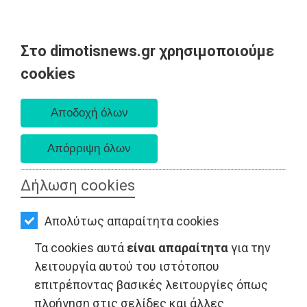
Στο dimotisnews.gr χρησιμοποιούμε
AΡΧΙΚΗ
cookies
Κυριακή 09 Αυγούστου 2026
ΕΙΔΗΣΕΙΣ
Α. 6:35 πμ - Δ. 8:25 μμ
ΠΟΛΙΤΙΚΗ
ΤΟΠΙΚΗ
ΑΥΤΟΔΙΟΙΚΗΣΗ
Δήλωση cookies
ΟΙΚΟΝΟΜΙΑ
Απολύτως απαραίτητα cookies
ΑΘΛΗΤΙΣΜΟΣ
Τα cookies αυτά
είναι απαραίτητα
για την
ΤΟΠΙΚΗ ΑΥΤΟΔΙΟΙΚΗΣΗ - Ραφήνα
ΠΟΛΙΤΙΣΜΟΣ
λειτουργία αυτού του ιστότοπου
επιτρέποντας βασικές λειτουργίες όπως
ΣΠΙΤΙ-
πλοήγηση στις σελίδες και άλλες