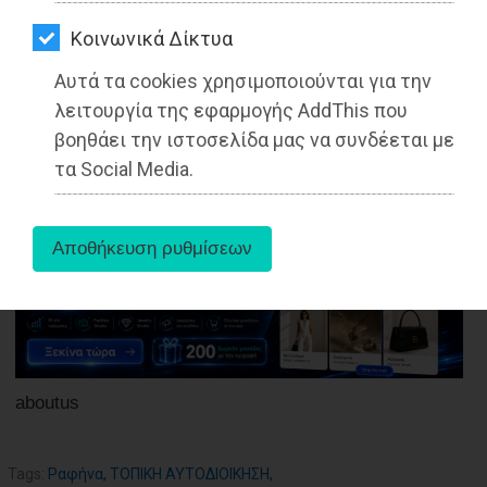
ΑΓΟΡΑΣ
Kοινωνικά Δίκτυα
ΨΙΘΥΡΟΙ
Αυτά τα cookies χρησιμοποιούνται για την
ΑΠΟΣΤΟΛΗ
λειτουργία της εφαρμογής AddThis που
27-05-2025
ΑΡΘΡΩΝ
βοηθάει την ιστοσελίδα μας να συνδέεται με
Από τo Dimotisnews
τα Social Media.
aboutus
Tags:
Ραφήνα
,
ΤΟΠΙΚΗ ΑΥΤΟΔΙΟΙΚΗΣΗ
,