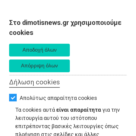
Στο dimotisnews.gr χρησιμοποιούμε
AΡΧΙΚΗ
cookies
Κυριακή 09 Αυγούστου 2026
ΕΙΔΗΣΕΙΣ
Α. 6:35 πμ - Δ. 8:25 μμ
ΠΟΛΙΤΙΚΗ
ΤΟΠΙΚΗ
ΑΥΤΟΔΙΟΙΚΗΣΗ
Δήλωση cookies
ΟΙΚΟΝΟΜΙΑ
Απολύτως απαραίτητα cookies
ΑΘΛΗΤΙΣΜΟΣ
LIFESTYLE - Ελλάδα
Τα cookies αυτά
είναι απαραίτητα
για την
ΠΟΛΙΤΙΣΜΟΣ
λειτουργία αυτού του ιστότοπου
επιτρέποντας βασικές λειτουργίες όπως
ΣΠΙΤΙ-
πλοήγηση στις σελίδες και άλλες