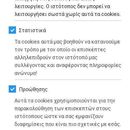
ΚΗΠΟΣ
λειτουργίες. Ο ιστότοπος δεν μπορεί να
λειτουργήσει σωστά χωρίς αυτά τα cookies.
ΥΓΕΙΑ
LIFESTYLE
Στατιστικά
Τα cookies αυτά μας βοηθούν να κατανοούμε
ΤΑΞΙΔΙΑ
τον τρόπο με τον οποίο οι επισκέπτες
Τα βραβεία του 1ου Πανελλήνιου
ΕΞΟΔΟΣ
αλληλεπιδρούν στον ιστότοπό μας
Διαγωνισμού Πρωτότυπων
συλλέγοντας και αναφέροντας πληροφορίες
ΠΕΡΙΒΑΛΛΟΝ
Μονολόγων επί Σκηνής
ανώνυμα!
ΚΑΤΟΙΚΙΔΙΟ
Διαβάστηκε 3427 φορές
Προώθησης
ΑΓΓΕΛΙΕΣ
Αυτά τα cookies χρησιμοποιούνται για την
ΕΦΗΜΕΡΙΔΕΣ
παρακολούθηση των επισκεπτών στους
ιστότοπους ώστε να σας εμφανίζουν
29-06-2022
OΔΗΓΟΣ
Από τo Dimotisnews
διαφημίσεις που είναι πιο σχετικές με εσάς.