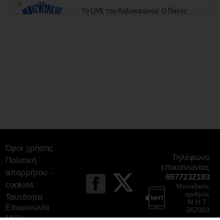
Το LIVE του Καλοκαιριού: Ο Πάνος
Μουζουράκης στο Marathon Village -
Την Πέμπτη 27 Αυγούστου
06/08/2026
Δήμος Αθηναίων: Απομάκρυνση 240
τραπεζοκαθισμάτων σε 13
επιχειρησιακές δράσεις της
Δημοτικής Αστυνομίας (photos)
06/08/2026
Ολοταχώς για την έκτη θητεία του ο
Όροι χρήσης
Δημήτρης Λουκάς
Τηλέφωνο
06/08/2026
Πολιτική
επικοινωνίας
απορρήτου -
6977232183
cookies
Μοναδικός
Τσίρκας για την αποχέτευση
αριθμός
Ταυτότητα
Μαραθώνα: Το έργο έχει πλέον
Μ.Η.Τ.:
εκτελεστεί περίπου στο 80%
Επικοινωνία
262003
05/08/2026
Μέλη