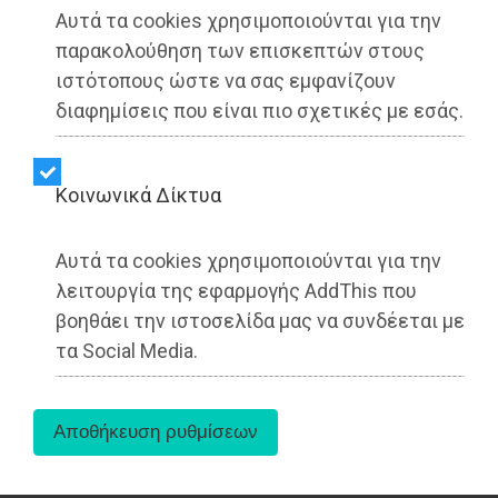
Αυτά τα cookies χρησιμοποιούνται για την
παρακολούθηση των επισκεπτών στους
ιστότοπους ώστε να σας εμφανίζουν
διαφημίσεις που είναι πιο σχετικές με εσάς.
Εστιάζουν αποκλειστικά στη σωματική υγεία και
Kοινωνικά Δίκτυα
αγνοούν εντελώς τις άλλες πτυχές της υγείας
που σχετίζονται με τη διατροφή - ψυχική ηρεμία,
Αυτά τα cookies χρησιμοποιούνται για την
χαρά, κοινωνικοποίηση ή συναισθηματική ανάγκη
λειτουργία της εφαρμογής AddThis που
κ.ά.
βοηθάει την ιστοσελίδα μας να συνδέεται με
Αν μια διατροφή είναι «της μόδας» μπορούμε
τα Social Media.
όλοι να την ακολουθήσουμε αγνοώντας τη
σωματική & ψυχική μας κατάσταση, αλλά και τις
προσωπικές μας ανάγκες, π.χ. διαλειμματική
νηστεία, carnivore διατροφή κ.ά.