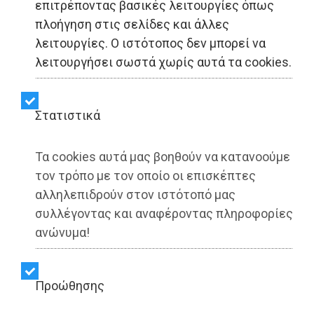
επιτρέποντας βασικές λειτουργίες όπως
Τι μας έμαθαν λάθος τα
πλοήγηση στις σελίδες και άλλες
λειτουργίες. Ο ιστότοπος δεν μπορεί να
social media για τη
λειτουργήσει σωστά χωρίς αυτά τα cookies.
διατροφή
Στατιστικά
Share:
Τα cookies αυτά μας βοηθούν να κατανοούμε
HNB DIET | 27/05/2025 - 17:58
τον τρόπο με τον οποίο οι επισκέπτες
αλληλεπιδρούν στον ιστότοπό μας
▶️ Ακούστε το κείμενο
συλλέγοντας και αναφέροντας πληροφορίες
ανώνυμα!
Προώθησης