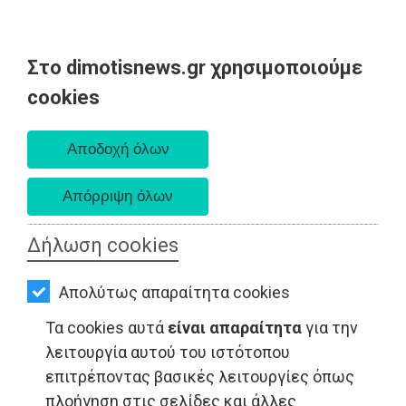
Στο dimotisnews.gr χρησιμοποιούμε
AΡΧΙΚΗ
cookies
Σάββατο 08 Αυγούστου 2026
ΕΙΔΗΣΕΙΣ
Α. 6:34 πμ - Δ. 8:26 μμ
ΠΟΛΙΤΙΚΗ
ΤΟΠΙΚΗ
ΑΥΤΟΔΙΟΙΚΗΣΗ
Δήλωση cookies
ΟΙΚΟΝΟΜΙΑ
ΕΦΗΜΕΡΙΔΕΣ - Ανατολική Αττική
Απολύτως απαραίτητα cookies
ΑΘΛΗΤΙΣΜΟΣ
Τα cookies αυτά
είναι απαραίτητα
για την
ΠΟΛΙΤΙΣΜΟΣ
λειτουργία αυτού του ιστότοπου
επιτρέποντας βασικές λειτουργίες όπως
ΣΠΙΤΙ-
πλοήγηση στις σελίδες και άλλες