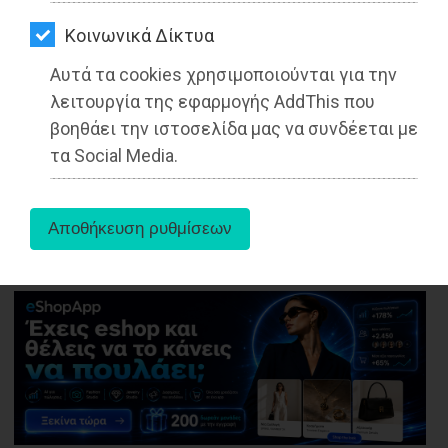
ΑΓΟΡΑΣ
κυκλοφορεί ο νέος ΔΗΜΟΤΗΣ ΤΗΣ
Kοινωνικά Δίκτυα
ΨΙΘΥΡΟΙ
ΑΝΑΤΟΛΙΚΗΣ ΑΤΤΙΚΗΣ
Αυτά τα cookies χρησιμοποιούνται για την
ΑΠΟΣΤΟΛΗ
Διαβάστηκε 4330 φορές
λειτουργία της εφαρμογής AddThis που
ΑΡΘΡΩΝ
βοηθάει την ιστοσελίδα μας να συνδέεται με
τα Social Media.
23-08-2021
Από τo Dimotisnews