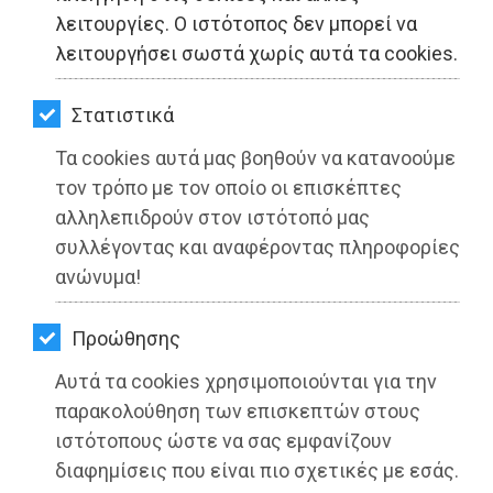
ΚΗΠΟΣ
λειτουργίες. Ο ιστότοπος δεν μπορεί να
λειτουργήσει σωστά χωρίς αυτά τα cookies.
ΥΓΕΙΑ
LIFESTYLE
Στατιστικά
Τα cookies αυτά μας βοηθούν να κατανοούμε
ΤΑΞΙΔΙΑ
τον τρόπο με τον οποίο οι επισκέπτες
ΕΞΟΔΟΣ
αλληλεπιδρούν στον ιστότοπό μας
συλλέγοντας και αναφέροντας πληροφορίες
ΠΕΡΙΒΑΛΛΟΝ
ανώνυμα!
ΚΑΤΟΙΚΙΔΙΟ
Προώθησης
ΑΓΓΕΛΙΕΣ
Αυτά τα cookies χρησιμοποιούνται για την
ΕΦΗΜΕΡΙΔΕΣ
παρακολούθηση των επισκεπτών στους
ιστότοπους ώστε να σας εμφανίζουν
OΔΗΓΟΣ
διαφημίσεις που είναι πιο σχετικές με εσάς.
Τη Δευτέρα 6 Σεπτεμβρίου