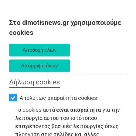
Στο dimotisnews.gr χρησιμοποιούμε
AΡΧΙΚΗ
cookies
Σάββατο 08 Αυγούστου 2026
ΕΙΔΗΣΕΙΣ
Α. 6:34 πμ - Δ. 8:26 μμ
ΠΟΛΙΤΙΚΗ
ΤΟΠΙΚΗ
ΑΥΤΟΔΙΟΙΚΗΣΗ
Δήλωση cookies
ΕΙΔΗΣΕΙΣ - Ραφήνα
ΟΙΚΟΝΟΜΙΑ
Απολύτως απαραίτητα cookies
ΑΘΛΗΤΙΣΜΟΣ
Τα cookies αυτά
είναι απαραίτητα
για την
ΠΟΛΙΤΙΣΜΟΣ
λειτουργία αυτού του ιστότοπου
επιτρέποντας βασικές λειτουργίες όπως
ΣΠΙΤΙ-
πλοήγηση στις σελίδες και άλλες