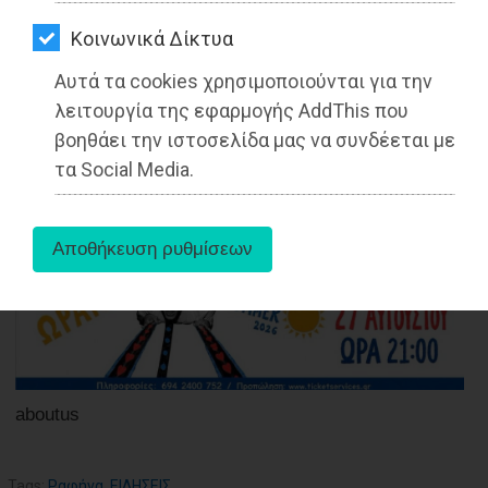
ΑΓΟΡΑΣ
Kοινωνικά Δίκτυα
ΨΙΘΥΡΟΙ
Αυτά τα cookies χρησιμοποιούνται για την
16-06-2021
ΑΠΟΣΤΟΛΗ
λειτουργία της εφαρμογής AddThis που
Από τo Dimotisnews
ΑΡΘΡΩΝ
βοηθάει την ιστοσελίδα μας να συνδέεται με
τα Social Media.
aboutus
Tags:
Ραφήνα
,
ΕΙΔΗΣΕΙΣ
,