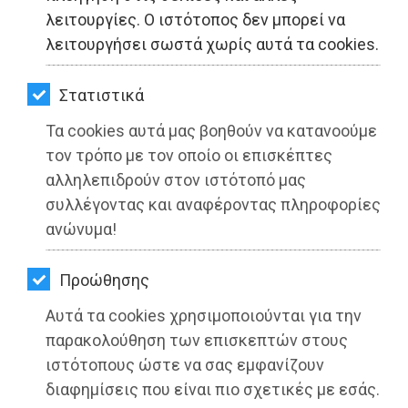
ΚΗΠΟΣ
λειτουργίες. Ο ιστότοπος δεν μπορεί να
λειτουργήσει σωστά χωρίς αυτά τα cookies.
ΥΓΕΙΑ
LIFESTYLE
Στατιστικά
Τα cookies αυτά μας βοηθούν να κατανοούμε
ΤΑΞΙΔΙΑ
τον τρόπο με τον οποίο οι επισκέπτες
ΕΞΟΔΟΣ
αλληλεπιδρούν στον ιστότοπό μας
συλλέγοντας και αναφέροντας πληροφορίες
ΠΕΡΙΒΑΛΛΟΝ
ανώνυμα!
ΚΑΤΟΙΚΙΔΙΟ
Προώθησης
ΑΓΓΕΛΙΕΣ
Τίτλοι τέλους για την πεζοδρόμηση
Αυτά τα cookies χρησιμοποιούνται για την
της Βασιλέως Παύλου στη Ραφήνα
ΕΦΗΜΕΡΙΔΕΣ
παρακολούθηση των επισκεπτών στους
ιστότοπους ώστε να σας εμφανίζουν
OΔΗΓΟΣ
Διαβάστηκε 4002 φορές
διαφημίσεις που είναι πιο σχετικές με εσάς.