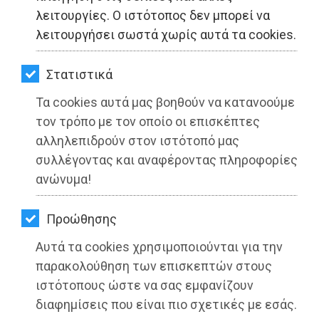
ΚΗΠΟΣ
λειτουργίες. Ο ιστότοπος δεν μπορεί να
λειτουργήσει σωστά χωρίς αυτά τα cookies.
ΥΓΕΙΑ
LIFESTYLE
Στατιστικά
Τα cookies αυτά μας βοηθούν να κατανοούμε
ΤΑΞΙΔΙΑ
τον τρόπο με τον οποίο οι επισκέπτες
ΕΞΟΔΟΣ
αλληλεπιδρούν στον ιστότοπό μας
συλλέγοντας και αναφέροντας πληροφορίες
Το βυζαντινό ξωκλήσι του Άι Γιώργη
ΠΕΡΙΒΑΛΛΟΝ
ανώνυμα!
στον Βαρνάβα
ΚΑΤΟΙΚΙΔΙΟ
Προώθησης
Διαβάστηκε 4178 φορές
ΑΓΓΕΛΙΕΣ
Αυτά τα cookies χρησιμοποιούνται για την
ΕΦΗΜΕΡΙΔΕΣ
παρακολούθηση των επισκεπτών στους
ιστότοπους ώστε να σας εμφανίζουν
OΔΗΓΟΣ
25-04-2022
διαφημίσεις που είναι πιο σχετικές με εσάς.
Από τo Dimotisnews