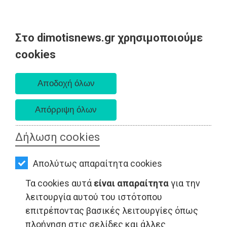
Στο dimotisnews.gr χρησιμοποιούμε
AΡΧΙΚΗ
cookies
Πέμπτη 06 Αυγούστου 2026
ΕΙΔΗΣΕΙΣ
Α. 6:33 πμ - Δ. 8:29 μμ
ΠΟΛΙΤΙΚΗ
ΤΟΠΙΚΗ
ΑΥΤΟΔΙΟΙΚΗΣΗ
Δήλωση cookies
ΟΙΚΟΝΟΜΙΑ
ΨΙΘΥΡΟΙ - Βαρνάβας
Απολύτως απαραίτητα cookies
ΑΘΛΗΤΙΣΜΟΣ
Τα cookies αυτά
είναι απαραίτητα
για την
ΠΟΛΙΤΙΣΜΟΣ
λειτουργία αυτού του ιστότοπου
επιτρέποντας βασικές λειτουργίες όπως
ΣΠΙΤΙ-
πλοήγηση στις σελίδες και άλλες