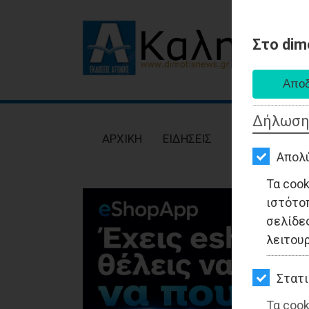
Στο dim
AΡΧΙΚΗ
ΕΙΔΗΣΕΙΣ
Δήλωση
ΠΟΛΙΤΙΚΗ
AΡΧΙΚΗ
ΕΙΔΗΣΕΙΣ
ΠΟΛΙΤΙΚΗ
ΤΟΠΙΚΗ
Απολ
ΑΥΤΟΔΙΟΙΚΗΣΗ
Τα coo
ιστότο
ΟΙΚΟΝΟΜΙΑ
σελίδες
ΑΘΛΗΤΙΣΜΟΣ
λειτου
ΠΟΛΙΤΙΣΜΟΣ
Στατι
ΣΠΙΤΙ-
Τα cook