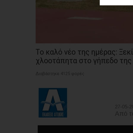
ΑΓΟΡΑΣ
ΨΙΘΥΡΟΙ
ΑΠΟΣΤΟΛΗ
ΑΡΘΡΩΝ
Το καλό νέο της ημέρας: Ξεκ
χλοοτάπητα στο γήπεδο της
Διαβάστηκε 4125 φορές
27-05-2
Από τ