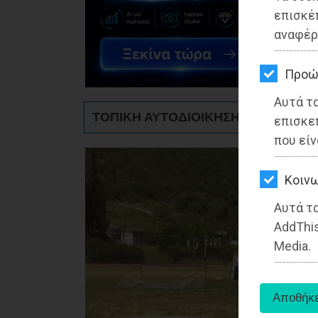
ΚΗΠΟΣ
επισκέ
αναφέρ
ΥΓΕΙΑ
LIFESTYLE
Προώ
Αυτά τ
ΤΑΞΙΔΙΑ
ΤΟΠΙΚΗ ΑΥΤΟΔΙΟΙΚΗΣΗ - Μαραθώνα
επισκε
ΕΞΟΔΟΣ
που είν
ΠΕΡΙΒΑΛΛΟΝ
Kοινω
ΚΑΤΟΙΚΙΔΙΟ
Αυτά τα
AddThis
ΑΓΓΕΛΙΕΣ
Media.
ΕΦΗΜΕΡΙΔΕΣ
OΔΗΓΟΣ