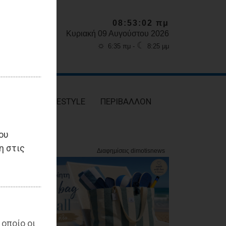
08:53:03 πμ
Κυριακή 09 Αυγούστου 2026
☼
☾
6:35 πμ -
8:25 μμ
ΥΓΕΙΑ
LIFESTYLE
ΠΕΡΙΒΑΛΛΟΝ
ου
η στις
 οποίο οι