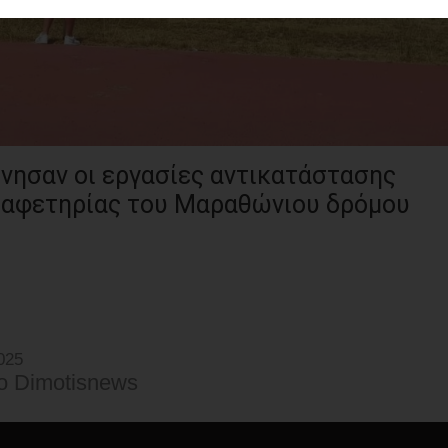
ίνησαν οι εργασίες αντικατάστασης
 αφετηρίας του Μαραθώνιου δρόμου
025
o Dimotisnews