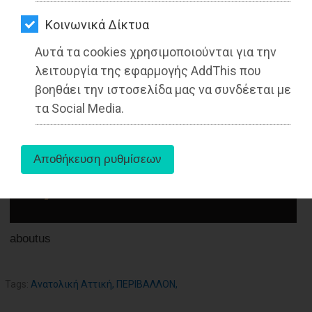
ΑΓΟΡΑΣ
Kοινωνικά Δίκτυα
ΨΙΘΥΡΟΙ
05-06-2022
Από τo Dimotisnews
Αυτά τα cookies χρησιμοποιούνται για την
ΑΠΟΣΤΟΛΗ
λειτουργία της εφαρμογής AddThis που
ΑΡΘΡΩΝ
βοηθάει την ιστοσελίδα μας να συνδέεται με
τα Social Media.
aboutus
Tags:
Ανατολική Αττική
,
ΠΕΡΙΒΑΛΛΟΝ
,