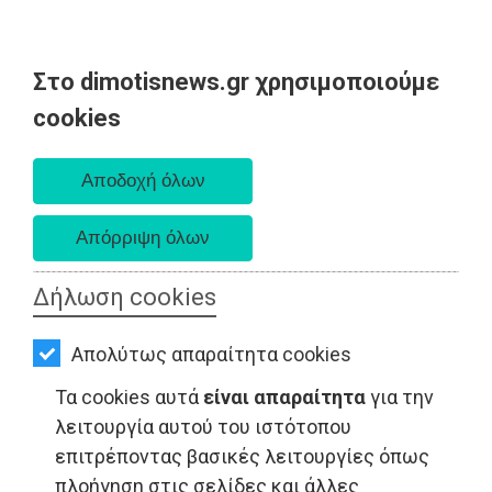
Στο dimotisnews.gr χρησιμοποιούμε
AΡΧΙΚΗ
cookies
Δευτέρα 10 Αυγούστου 2026
ΕΙΔΗΣΕΙΣ
Α. 6:36 πμ - Δ. 8:24 μμ
ΠΟΛΙΤΙΚΗ
ΤΟΠΙΚΗ
ΑΥΤΟΔΙΟΙΚΗΣΗ
Δήλωση cookies
ΟΙΚΟΝΟΜΙΑ
Απολύτως απαραίτητα cookies
ΑΘΛΗΤΙΣΜΟΣ
Τα cookies αυτά
είναι απαραίτητα
για την
ΠΕΡΙΒΑΛΛΟΝ - Ανατολική Αττική
ΠΟΛΙΤΙΣΜΟΣ
λειτουργία αυτού του ιστότοπου
επιτρέποντας βασικές λειτουργίες όπως
ΣΠΙΤΙ-
πλοήγηση στις σελίδες και άλλες