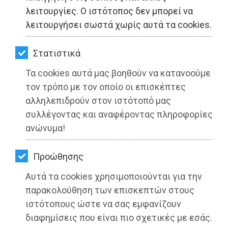
ΚΗΠΟΣ
λειτουργίες. Ο ιστότοπος δεν μπορεί να
λειτουργήσει σωστά χωρίς αυτά τα cookies.
ΥΓΕΙΑ
LIFESTYLE
Στατιστικά
Τα cookies αυτά μας βοηθούν να κατανοούμε
ΤΑΞΙΔΙΑ
τον τρόπο με τον οποίο οι επισκέπτες
ΕΞΟΔΟΣ
αλληλεπιδρούν στον ιστότοπό μας
συλλέγοντας και αναφέροντας πληροφορίες
ΠΕΡΙΒΑΛΛΟΝ
ανώνυμα!
Το ΠΡΑΣΙΝΟ ΚΙΝΗΜΑ για την
ΚΑΤΟΙΚΙΔΙΟ
Παγκόσμια Ημέρα Περιβάλλοντος: Η
Προώθησης
ΑΓΓΕΛΙΕΣ
Κλιματική Αλλαγή στην Ελλάδα
Αυτά τα cookies χρησιμοποιούνται για την
ΕΦΗΜΕΡΙΔΕΣ
παρακολούθηση των επισκεπτών στους
Διαβάστηκε 4251 φορές
ιστότοπους ώστε να σας εμφανίζουν
OΔΗΓΟΣ
διαφημίσεις που είναι πιο σχετικές με εσάς.