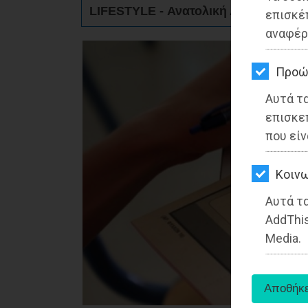
ΚΗΠΟΣ
LIFESTYLE - Ανατολική Αττική
επισκέ
αναφέρ
ΥΓΕΙΑ
LIFESTYLE
Προώ
Αυτά τ
ΤΑΞΙΔΙΑ
επισκε
ΕΞΟΔΟΣ
που είν
ΠΕΡΙΒΑΛΛΟΝ
Kοινω
ΚΑΤΟΙΚΙΔΙΟ
Αυτά τα
AddThis
ΑΓΓΕΛΙΕΣ
Media.
ΕΦΗΜΕΡΙΔΕΣ
OΔΗΓΟΣ