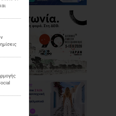
και
ων
ημίσεις
αρμογής
ocial