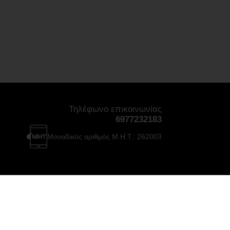
Τηλέφωνο επικοινωνίας
6977232183
Μοναδικός αριθμός Μ.Η.Τ.: 262003