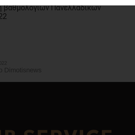
ση βαθμολογιών Πανελλαδικών
22
022
o Dimotisnews