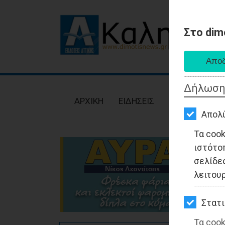
Στο dim
AΡΧΙΚΗ
ΕΙΔΗΣΕΙΣ
Δήλωση
ΠΟΛΙΤΙΚΗ
AΡΧΙΚΗ
ΕΙΔΗΣΕΙΣ
ΠΟΛΙΤΙΚΗ
ΤΟΠΙΚΗ
Απολ
ΑΥΤΟΔΙΟΙΚΗΣΗ
Τα coo
ιστότο
ΟΙΚΟΝΟΜΙΑ
σελίδες
ΑΘΛΗΤΙΣΜΟΣ
λειτου
ΠΟΛΙΤΙΣΜΟΣ
Στατι
ΣΠΙΤΙ-
Τα cook