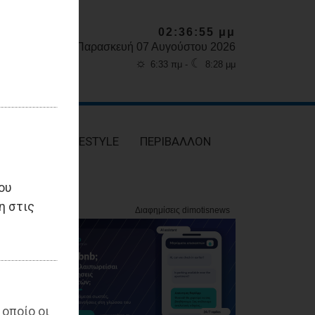
02:36:56 μμ
Παρασκευή 07 Αυγούστου 2026
☼
☾
6:33 πμ -
8:28 μμ
ΥΓΕΙΑ
LIFESTYLE
ΠΕΡΙΒΑΛΛΟΝ
ου
η στις
 οποίο οι