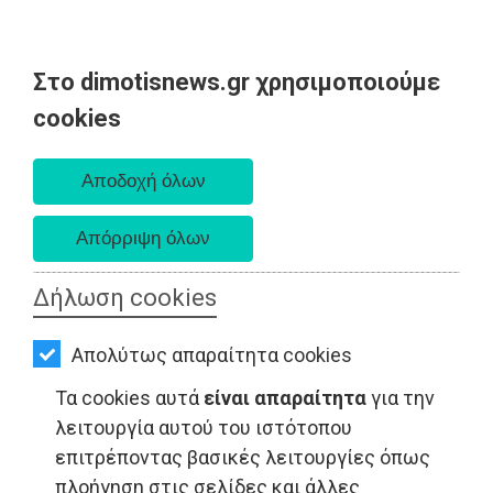
Στο dimotisnews.gr χρησιμοποιούμε
AΡΧΙΚΗ
cookies
Πέμπτη 06 Αυγούστου 2026
ΕΙΔΗΣΕΙΣ
Α. 6:33 πμ - Δ. 8:29 μμ
ΠΟΛΙΤΙΚΗ
ΤΟΠΙΚΗ
ΑΥΤΟΔΙΟΙΚΗΣΗ
Δήλωση cookies
ΟΙΚΟΝΟΜΙΑ
Απολύτως απαραίτητα cookies
ΑΘΛΗΤΙΣΜΟΣ
Τα cookies αυτά
είναι απαραίτητα
για την
ΠΟΛΙΤΙΣΜΟΣ
λειτουργία αυτού του ιστότοπου
επιτρέποντας βασικές λειτουργίες όπως
ΤΟΠΙΚΗ ΑΥΤΟΔΙΟΙΚΗΣΗ - Παλλήνη
ΣΠΙΤΙ-
πλοήγηση στις σελίδες και άλλες