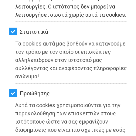
ΚΗΠΟΣ
λειτουργίες. Ο ιστότοπος δεν μπορεί να
λειτουργήσει σωστά χωρίς αυτά τα cookies.
ΥΓΕΙΑ
LIFESTYLE
Στατιστικά
Τα cookies αυτά μας βοηθούν να κατανοούμε
ΤΑΞΙΔΙΑ
τον τρόπο με τον οποίο οι επισκέπτες
ΕΞΟΔΟΣ
αλληλεπιδρούν στον ιστότοπό μας
συλλέγοντας και αναφέροντας πληροφορίες
ΠΕΡΙΒΑΛΛΟΝ
ανώνυμα!
ΚΑΤΟΙΚΙΔΙΟ
Προώθησης
ΑΓΓΕΛΙΕΣ
Αυτά τα cookies χρησιμοποιούνται για την
Ξεκινάει και το πρόγραμμα «The Green
ΕΦΗΜΕΡΙΔΕΣ
παρακολούθηση των επισκεπτών στους
City» στον Δήμο Παλλήνης
ιστότοπους ώστε να σας εμφανίζουν
OΔΗΓΟΣ
διαφημίσεις που είναι πιο σχετικές με εσάς.
Διαβάστηκε 4132 φορές