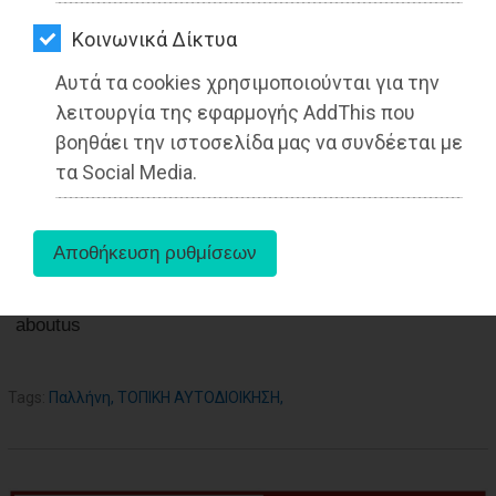
ΑΓΟΡΑΣ
Kοινωνικά Δίκτυα
ΨΙΘΥΡΟΙ
Αυτά τα cookies χρησιμοποιούνται για την
ΑΠΟΣΤΟΛΗ
λειτουργία της εφαρμογής AddThis που
05-10-2021
ΑΡΘΡΩΝ
βοηθάει την ιστοσελίδα μας να συνδέεται με
Από τo Dimotisnews
τα Social Media.
aboutus
Tags:
Παλλήνη
,
ΤΟΠΙΚΗ ΑΥΤΟΔΙΟΙΚΗΣΗ
,