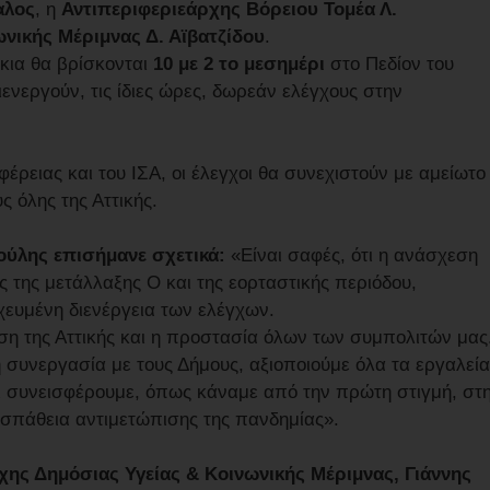
αλος
, η
Αντιπεριφεριεάρχης Βόρειου Τομέα Λ.
νικής Μέριμνας Δ. Αϊβατζίδου
.
άκια θα βρίσκονται
10 με 2 το μεσημέρι
στο Πεδίον του
ιενεργούν, τις ίδιες ώρες, δωρεάν ελέγχους στην
φέρειας και του ΙΣΑ, οι έλεγχοι θα συνεχιστούν με αμείωτο
ς όλης της Αττικής.
τούλης επισήμανε σχετικά:
«Είναι σαφές, ότι η ανάσχεση
ς της μετάλλαξης Ο και της εορταστικής περιόδου,
χευμένη διενέργεια των ελέγχων.
ση της Αττικής και η προστασία όλων των συμπολιτών μας
 συνεργασία με τους Δήμους, αξιοποιούμε όλα τα εργαλεία
αι συνεισφέρουμε, όπως κάναμε από την πρώτη στιγμή, στ
ροσπάθεια αντιμετώπισης της πανδημίας».
χης Δημόσιας Υγείας & Κοινωνικής Μέριμνας, Γιάννης