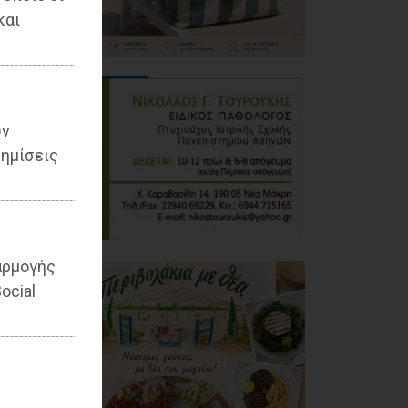
και
ων
ημίσεις
αρμογής
ocial