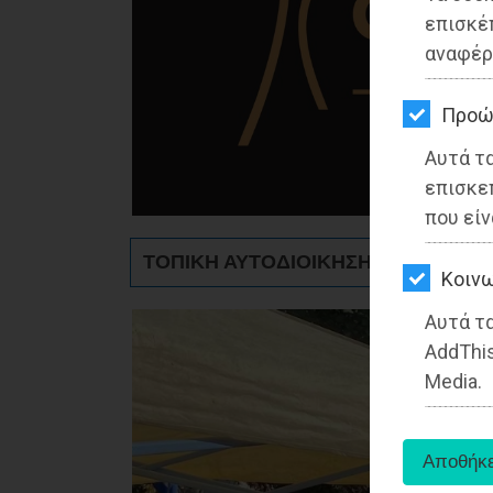
ΚΗΠΟΣ
επισκέ
αναφέρ
ΥΓΕΙΑ
LIFESTYLE
Προώ
Αυτά τ
ΤΑΞΙΔΙΑ
επισκε
ΕΞΟΔΟΣ
που είν
ΤΟΠΙΚΗ ΑΥΤΟΔΙΟΙΚΗΣΗ - Αττική
ΠΕΡΙΒΑΛΛΟΝ
Kοινω
ΚΑΤΟΙΚΙΔΙΟ
Αυτά τα
AddThis
ΑΓΓΕΛΙΕΣ
Media.
ΕΦΗΜΕΡΙΔΕΣ
OΔΗΓΟΣ