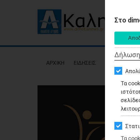
Στο dim
AΡΧΙΚΗ
ΕΙΔΗΣΕΙΣ
Δήλωση
ΠΟΛΙΤΙΚΗ
AΡΧΙΚΗ
ΕΙΔΗΣΕΙΣ
ΠΟΛΙΤΙΚΗ
ΤΟΠΙΚΗ
Απολ
ΑΥΤΟΔΙΟΙΚΗΣΗ
Τα coo
ιστότο
ΟΙΚΟΝΟΜΙΑ
σελίδες
ΑΘΛΗΤΙΣΜΟΣ
λειτου
ΠΟΛΙΤΙΣΜΟΣ
Στατι
ΣΠΙΤΙ-
Τα cook