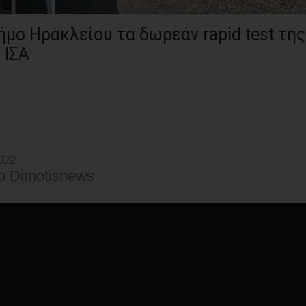
μο Ηρακλείου τα δωρεάν rapid test της
 ΙΣΑ
022
o Dimotisnews