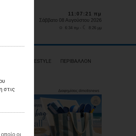
11:07:23 πμ
Σάββατο 08 Αυγούστου 2026
☼
☾
6:34 πμ -
8:26 μμ
ΥΓΕΙΑ
LIFESTYLE
ΠΕΡΙΒΑΛΛΟΝ
ου
η στις
 οποίο οι