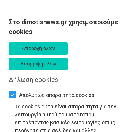
Στο dimotisnews.gr χρησιμοποιούμε
AΡΧΙΚΗ
cookies
Σάββατο 08 Αυγούστου 2026
ΕΙΔΗΣΕΙΣ
Α. 6:34 πμ - Δ. 8:26 μμ
ΠΟΛΙΤΙΚΗ
ΤΟΠΙΚΗ
ΑΥΤΟΔΙΟΙΚΗΣΗ
Δήλωση cookies
ΟΙΚΟΝΟΜΙΑ
Απολύτως απαραίτητα cookies
ΑΘΛΗΤΙΣΜΟΣ
Τα cookies αυτά
είναι απαραίτητα
για την
ΠΟΛΙΤΙΣΜΟΣ
λειτουργία αυτού του ιστότοπου
επιτρέποντας βασικές λειτουργίες όπως
LIFESTYLE - Ανατολική Αττική
ΣΠΙΤΙ-
πλοήγηση στις σελίδες και άλλες