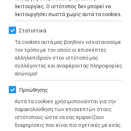
ΚΗΠΟΣ
λειτουργίες. Ο ιστότοπος δεν μπορεί να
λειτουργήσει σωστά χωρίς αυτά τα cookies.
ΥΓΕΙΑ
LIFESTYLE
Στατιστικά
Τα cookies αυτά μας βοηθούν να κατανοούμε
ΤΑΞΙΔΙΑ
τον τρόπο με τον οποίο οι επισκέπτες
ΕΞΟΔΟΣ
αλληλεπιδρούν στον ιστότοπό μας
συλλέγοντας και αναφέροντας πληροφορίες
ΠΕΡΙΒΑΛΛΟΝ
ανώνυμα!
«Το καλάθι της αλληλεγγύης», από
ΚΑΤΟΙΚΙΔΙΟ
την Περιφέρεια Αττικής, το «Όλοι
Προώθησης
Μαζί Μπορούμε» και τους
ΑΓΓΕΛΙΕΣ
Αυτά τα cookies χρησιμοποιούνται για την
παραγωγούς και πωλητές Λαϊκών
ΕΦΗΜΕΡΙΔΕΣ
παρακολούθηση των επισκεπτών στους
Αγορών
ιστότοπους ώστε να σας εμφανίζουν
OΔΗΓΟΣ
διαφημίσεις που είναι πιο σχετικές με εσάς.
Διαβάστηκε 4636 φορές