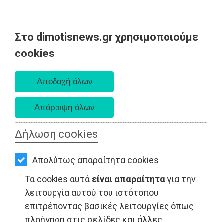
Στο dimotisnews.gr χρησιμοποιούμε
AΡΧΙΚΗ
cookies
Πέμπτη 06 Αυγούστου 2026
ΕΙΔΗΣΕΙΣ
Α. 6:33 πμ - Δ. 8:29 μμ
ΠΟΛΙΤΙΚΗ
ΤΟΠΙΚΗ
ΑΥΤΟΔΙΟΙΚΗΣΗ
Δήλωση cookies
ΟΙΚΟΝΟΜΙΑ
Απολύτως απαραίτητα cookies
ΑΘΛΗΤΙΣΜΟΣ
Τα cookies αυτά
είναι απαραίτητα
για την
ΠΟΛΙΤΙΣΜΟΣ
λειτουργία αυτού του ιστότοπου
επιτρέποντας βασικές λειτουργίες όπως
LIFESTYLE - Ελλάδα
ΣΠΙΤΙ-
πλοήγηση στις σελίδες και άλλες