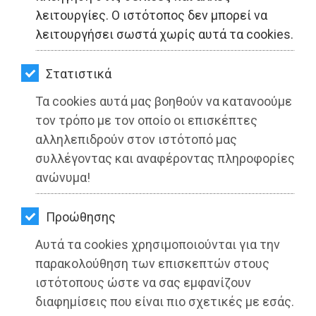
ΚΗΠΟΣ
λειτουργίες. Ο ιστότοπος δεν μπορεί να
λειτουργήσει σωστά χωρίς αυτά τα cookies.
ΥΓΕΙΑ
LIFESTYLE
Στατιστικά
Τα cookies αυτά μας βοηθούν να κατανοούμε
ΤΑΞΙΔΙΑ
τον τρόπο με τον οποίο οι επισκέπτες
ΕΞΟΔΟΣ
αλληλεπιδρούν στον ιστότοπό μας
συλλέγοντας και αναφέροντας πληροφορίες
ΠΕΡΙΒΑΛΛΟΝ
ανώνυμα!
ΚΑΤΟΙΚΙΔΙΟ
Προώθησης
1:06:35 ο Σταμούλης στον
ΑΓΓΕΛΙΕΣ
Ημιμαραθώνιο της Πάτρας για τον
Αυτά τα cookies χρησιμοποιούνται για την
ΕΦΗΜΕΡΙΔΕΣ
παρακολούθηση των επισκεπτών στους
Φάνη Τσιμιγκάτο
ιστότοπους ώστε να σας εμφανίζουν
OΔΗΓΟΣ
Διαβάστηκε 3426 φορές
διαφημίσεις που είναι πιο σχετικές με εσάς.