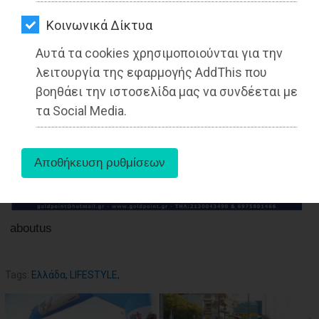
ΑΓΟΡΑΣ
Kοινωνικά Δίκτυα
ΨΙΘΥΡΟΙ
Αυτά τα cookies χρησιμοποιούνται για την
27-05-2025
ΑΠΟΣΤΟΛΗ
λειτουργία της εφαρμογής AddThis που
Από τo Dimotisnews
ΑΡΘΡΩΝ
βοηθάει την ιστοσελίδα μας να συνδέεται με
τα Social Media.
aboutus
Tags:
Ελλάδα
,
LIFESTYLE
,