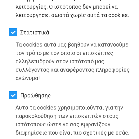
ΚΗΠΟΣ
λειτουργίες. Ο ιστότοπος δεν μπορεί να
λειτουργήσει σωστά χωρίς αυτά τα cookies.
ΥΓΕΙΑ
LIFESTYLE
Στατιστικά
Τα cookies αυτά μας βοηθούν να κατανοούμε
ΤΑΞΙΔΙΑ
τον τρόπο με τον οποίο οι επισκέπτες
ΕΞΟΔΟΣ
αλληλεπιδρούν στον ιστότοπό μας
συλλέγοντας και αναφέροντας πληροφορίες
10 ΧΡΟΝΙΑ Ελληνική Σχολή
ΠΕΡΙΒΑΛΛΟΝ
ανώνυμα!
Μαστολογίας της Ελληνικής
ΚΑΤΟΙΚΙΔΙΟ
Εταιρείας Μαστολογίας
Προώθησης
ΑΓΓΕΛΙΕΣ
Διαβάστηκε 1858 φορές
Αυτά τα cookies χρησιμοποιούνται για την
ΕΦΗΜΕΡΙΔΕΣ
παρακολούθηση των επισκεπτών στους
ιστότοπους ώστε να σας εμφανίζουν
OΔΗΓΟΣ
διαφημίσεις που είναι πιο σχετικές με εσάς.
05-07-2021