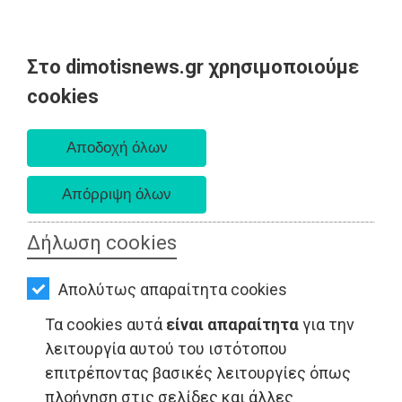
Στο dimotisnews.gr χρησιμοποιούμε
AΡΧΙΚΗ
cookies
Παρασκευή 07 Αυγούστου 2026
ΕΙΔΗΣΕΙΣ
Α. 6:33 πμ - Δ. 8:28 μμ
ΠΟΛΙΤΙΚΗ
ΤΟΠΙΚΗ
ΑΥΤΟΔΙΟΙΚΗΣΗ
Δήλωση cookies
ΥΓΕΙΑ - Αττική
ΟΙΚΟΝΟΜΙΑ
Απολύτως απαραίτητα cookies
ΑΘΛΗΤΙΣΜΟΣ
Τα cookies αυτά
είναι απαραίτητα
για την
ΠΟΛΙΤΙΣΜΟΣ
λειτουργία αυτού του ιστότοπου
επιτρέποντας βασικές λειτουργίες όπως
ΣΠΙΤΙ-
πλοήγηση στις σελίδες και άλλες