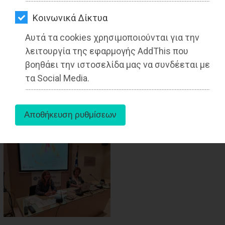
ΑΓΟΡΑΣ
Από τo Dimotisnews
Kοινωνικά Δίκτυα
ΨΙΘΥΡΟΙ
Αυτά τα cookies χρησιμοποιούνται για την
ΑΠΟΣΤΟΛΗ
λειτουργία της εφαρμογής AddThis που
ΑΡΘΡΩΝ
βοηθάει την ιστοσελίδα μας να συνδέεται με
τα Social Media.
aboutus
Tags:
Αττική
,
ΥΓΕΙΑ
,