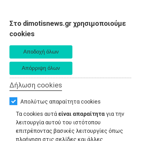
Στο dimotisnews.gr χρησιμοποιούμε
AΡΧΙΚΗ
cookies
Σάββατο 08 Αυγούστου 2026
ΕΙΔΗΣΕΙΣ
Α. 6:34 πμ - Δ. 8:26 μμ
ΠΟΛΙΤΙΚΗ
ΤΟΠΙΚΗ
ΑΥΤΟΔΙΟΙΚΗΣΗ
Δήλωση cookies
ΟΙΚΟΝΟΜΙΑ
Απολύτως απαραίτητα cookies
ΑΘΛΗΤΙΣΜΟΣ
Τα cookies αυτά
είναι απαραίτητα
για την
ΟΙΚΟΝΟΜΙΑ - Αρτέμιδα
ΠΟΛΙΤΙΣΜΟΣ
λειτουργία αυτού του ιστότοπου
επιτρέποντας βασικές λειτουργίες όπως
ΣΠΙΤΙ-
πλοήγηση στις σελίδες και άλλες