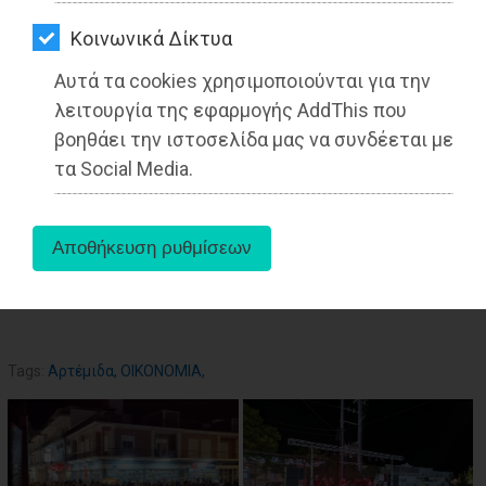
ΑΓΟΡΑΣ
Kοινωνικά Δίκτυα
ΨΙΘΥΡΟΙ
27-05-2025
Από τoν Λάζαρος
Αυτά τα cookies χρησιμοποιούνται για την
ΑΠΟΣΤΟΛΗ
Αργυρόπουλος
λειτουργία της εφαρμογής AddThis που
ΑΡΘΡΩΝ
Αρθρογράφος - Ρεπόρτερ
βοηθάει την ιστοσελίδα μας να συνδέεται με
τα Social Media.
aboutus
Tags:
Αρτέμιδα
,
ΟΙΚΟΝΟΜΙΑ
,