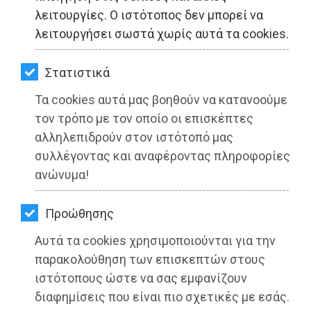
ΚΗΠΟΣ
λειτουργίες. Ο ιστότοπος δεν μπορεί να
λειτουργήσει σωστά χωρίς αυτά τα cookies.
ΥΓΕΙΑ
LIFESTYLE
Στατιστικά
Τα cookies αυτά μας βοηθούν να κατανοούμε
ΤΑΞΙΔΙΑ
τον τρόπο με τον οποίο οι επισκέπτες
ΕΞΟΔΟΣ
αλληλεπιδρούν στον ιστότοπό μας
συλλέγοντας και αναφέροντας πληροφορίες
ΠΕΡΙΒΑΛΛΟΝ
ανώνυμα!
ΚΑΤΟΙΚΙΔΙΟ
Προώθησης
1η Λευκή Νύχτα στην Αρτέμιδα:
ΑΓΓΕΛΙΕΣ
Μοναδική βραδιά, μοναδική εμπειρία
Αυτά τα cookies χρησιμοποιούνται για την
ΕΦΗΜΕΡΙΔΕΣ
παρακολούθηση των επισκεπτών στους
Διαβάστηκε 5268 φορές
ιστότοπους ώστε να σας εμφανίζουν
OΔΗΓΟΣ
διαφημίσεις που είναι πιο σχετικές με εσάς.