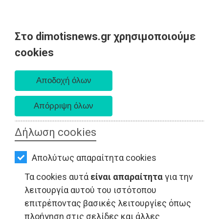
Στο dimotisnews.gr χρησιμοποιούμε
AΡΧΙΚΗ
cookies
Δευτέρα 10 Αυγούστου 2026
ΕΙΔΗΣΕΙΣ
Α. 6:36 πμ - Δ. 8:24 μμ
ΠΟΛΙΤΙΚΗ
ΤΟΠΙΚΗ
ΑΥΤΟΔΙΟΙΚΗΣΗ
Δήλωση cookies
ΟΙΚΟΝΟΜΙΑ
Απολύτως απαραίτητα cookies
ΑΘΛΗΤΙΣΜΟΣ
Τα cookies αυτά
είναι απαραίτητα
για την
LIFESTYLE - Ανατολική Αττική
ΠΟΛΙΤΙΣΜΟΣ
λειτουργία αυτού του ιστότοπου
επιτρέποντας βασικές λειτουργίες όπως
ΣΠΙΤΙ-
πλοήγηση στις σελίδες και άλλες