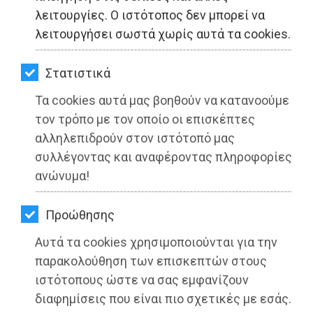
ΚΗΠΟΣ
λειτουργίες. Ο ιστότοπος δεν μπορεί να
λειτουργήσει σωστά χωρίς αυτά τα cookies.
ΥΓΕΙΑ
LIFESTYLE
Στατιστικά
Τα cookies αυτά μας βοηθούν να κατανοούμε
ΤΑΞΙΔΙΑ
τον τρόπο με τον οποίο οι επισκέπτες
ΕΞΟΔΟΣ
αλληλεπιδρούν στον ιστότοπό μας
συλλέγοντας και αναφέροντας πληροφορίες
ΠΕΡΙΒΑΛΛΟΝ
ανώνυμα!
ΚΑΤΟΙΚΙΔΙΟ
Προώθησης
ΑΓΓΕΛΙΕΣ
Αυτά τα cookies χρησιμοποιούνται για την
ΕΦΗΜΕΡΙΔΕΣ
παρακολούθηση των επισκεπτών στους
ιστότοπους ώστε να σας εμφανίζουν
OΔΗΓΟΣ
διαφημίσεις που είναι πιο σχετικές με εσάς.