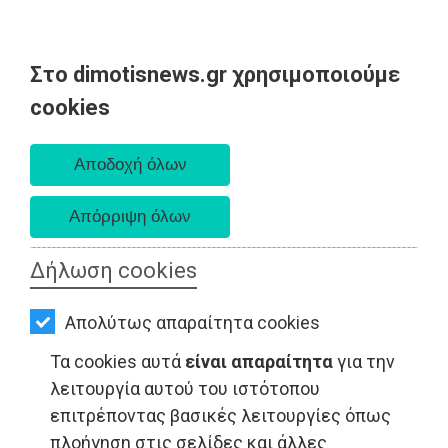
Στο dimotisnews.gr χρησιμοποιούμε
AΡΧΙΚΗ
cookies
Πέμπτη 06 Αυγούστου 2026
ΕΙΔΗΣΕΙΣ
Α. 6:33 πμ - Δ. 8:29 μμ
ΠΟΛΙΤΙΚΗ
ΤΟΠΙΚΗ
ΑΥΤΟΔΙΟΙΚΗΣΗ
Δήλωση cookies
ΟΙΚΟΝΟΜΙΑ
LIFESTYLE - Ραφήνα
Απολύτως απαραίτητα cookies
ΑΘΛΗΤΙΣΜΟΣ
Τα cookies αυτά
είναι απαραίτητα
για την
ΠΟΛΙΤΙΣΜΟΣ
λειτουργία αυτού του ιστότοπου
επιτρέποντας βασικές λειτουργίες όπως
ΣΠΙΤΙ-
πλοήγηση στις σελίδες και άλλες