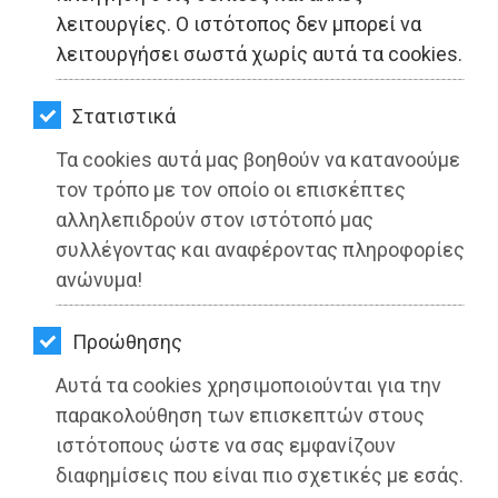
ΚΗΠΟΣ
λειτουργίες. Ο ιστότοπος δεν μπορεί να
λειτουργήσει σωστά χωρίς αυτά τα cookies.
ΥΓΕΙΑ
LIFESTYLE
Στατιστικά
Τα cookies αυτά μας βοηθούν να κατανοούμε
ΤΑΞΙΔΙΑ
τον τρόπο με τον οποίο οι επισκέπτες
ΕΞΟΔΟΣ
αλληλεπιδρούν στον ιστότοπό μας
συλλέγοντας και αναφέροντας πληροφορίες
ΠΕΡΙΒΑΛΛΟΝ
ανώνυμα!
4 Οκτωβρίου: Παγκόσμια Ημέρα Ζώων
ΚΑΤΟΙΚΙΔΙΟ
Διαβάστηκε 3629 φορές
Προώθησης
ΑΓΓΕΛΙΕΣ
Αυτά τα cookies χρησιμοποιούνται για την
ΕΦΗΜΕΡΙΔΕΣ
παρακολούθηση των επισκεπτών στους
ιστότοπους ώστε να σας εμφανίζουν
04-10-2022
OΔΗΓΟΣ
διαφημίσεις που είναι πιο σχετικές με εσάς.
Από τo Dimotisnews