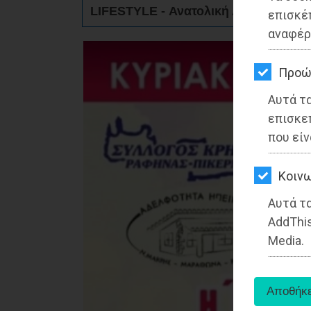
ΚΗΠΟΣ
LIFESTYLE - Ανατολική Αττική
επισκέ
αναφέρ
ΥΓΕΙΑ
LIFESTYLE
Προώ
Αυτά τ
ΤΑΞΙΔΙΑ
επισκε
ΕΞΟΔΟΣ
που είν
ΠΕΡΙΒΑΛΛΟΝ
Kοινω
ΚΑΤΟΙΚΙΔΙΟ
Αυτά τα
AddThis
ΑΓΓΕΛΙΕΣ
Media.
ΕΦΗΜΕΡΙΔΕΣ
OΔΗΓΟΣ