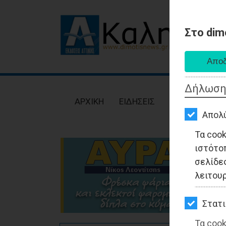
Στο dim
AΡΧΙΚΗ
ΕΙΔΗΣΕΙΣ
Δήλωση
ΠΟΛΙΤΙΚΗ
AΡΧΙΚΗ
ΕΙΔΗΣΕΙΣ
ΠΟΛΙΤΙΚΗ
ΤΟΠΙΚΗ
Απολ
ΑΥΤΟΔΙΟΙΚΗΣΗ
Τα coo
ιστότο
ΟΙΚΟΝΟΜΙΑ
σελίδες
ΑΘΛΗΤΙΣΜΟΣ
λειτου
ΠΟΛΙΤΙΣΜΟΣ
Στατι
ΣΠΙΤΙ-
Τα cook