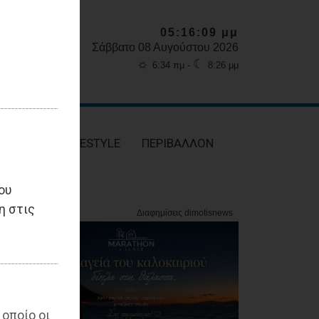
05:16:11 μμ
Σάββατο 08 Αυγούστου 2026
☼
☾
6:34 πμ -
8:26 μμ
ΥΓΕΙΑ
LIFESTYLE
ΠΕΡΙΒΑΛΛΟΝ
ου
η στις
 οποίο οι