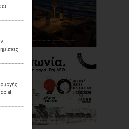
και
ων
ημίσεις
αρμογής
ocial