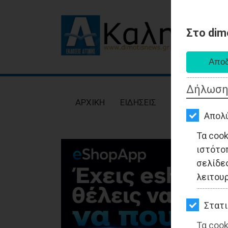
Στο dim
AΡΧΙΚΗ
ΕΙΔΗΣΕΙΣ
Δήλωση
ΠΟΛΙΤΙΚΗ
AΡΧΙΚΗ
ΕΙΔΗΣΕΙΣ
ΠΟΛΙΤΙΚΗ
ΤΟΠΙΚΗ
Απολ
ΑΥΤΟΔΙΟΙΚΗΣΗ
Τα coo
ιστότο
ΟΙΚΟΝΟΜΙΑ
σελίδες
ΑΘΛΗΤΙΣΜΟΣ
λειτου
ΠΟΛΙΤΙΣΜΟΣ
Στατι
ΣΠΙΤΙ-
Τα cook