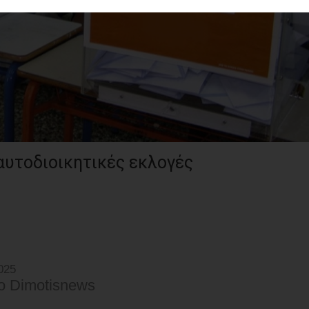
 αυτοδιοικητικές εκλογές
025
o Dimotisnews