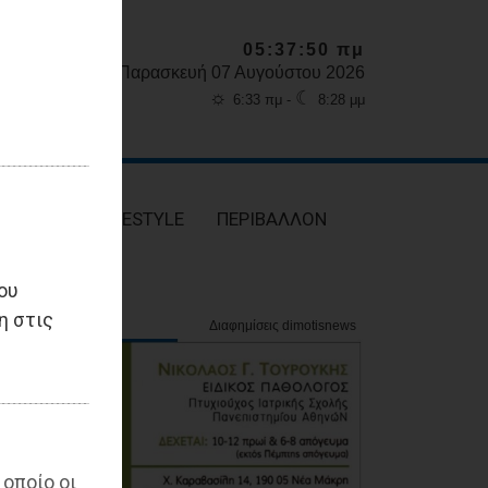
05:37:51 πμ
Παρασκευή 07 Αυγούστου 2026
☼
☾
6:33 πμ -
8:28 μμ
ΥΓΕΙΑ
LIFESTYLE
ΠΕΡΙΒΑΛΛΟΝ
ου
η στις
 οποίο οι