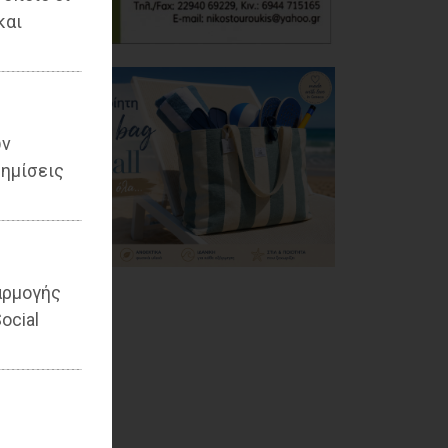
και
ων
ημίσεις
αρμογής
ocial