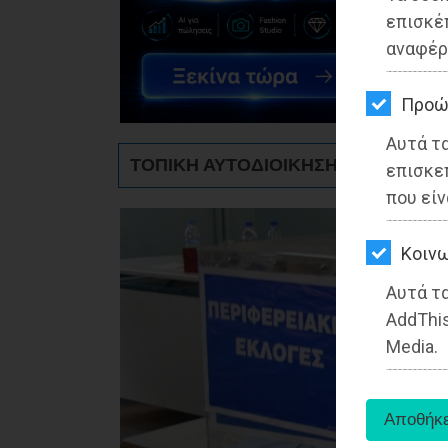
ΚΗΠΟΣ
επισκέ
αναφέρ
ΥΓΕΙΑ
LIFESTYLE
Προώ
Αυτά τ
ΤΑΞΙΔΙΑ
ΤΟΠΙΚΗ ΑΥΤΟΔΙΟΙΚΗΣΗ - Ανατολική 
επισκε
ΕΞΟΔΟΣ
που είν
ΠΕΡΙΒΑΛΛΟΝ
Kοινω
ΚΑΤΟΙΚΙΔΙΟ
Αυτά τα
AddThis
ΑΓΓΕΛΙΕΣ
Media.
ΕΦΗΜΕΡΙΔΕΣ
OΔΗΓΟΣ