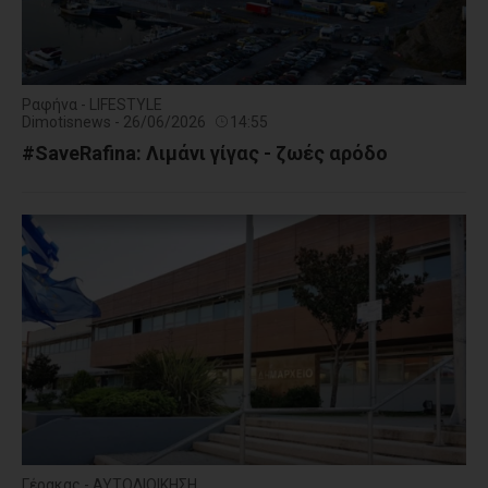
Ραφήνα - LIFESTYLE
Dimotisnews - 26/06/2026
14:55
#SaveRafina: Λιμάνι γίγας - ζωές αρόδο
Γέρακας - ΑΥΤΟΔΙΟΙΚΗΣΗ