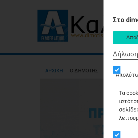
Στο dim
Δήλωση
AΡXIKH
Ο ΔΗΜΟΤΗΣ
ΕΙΔΗΣΕΙΣ
ΑΥΤ
Απολύτω
Τα coo
ιστότο
σελίδες
λειτου