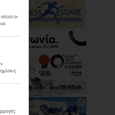
 οποίο οι
και
ων
ημίσεις
αρμογής