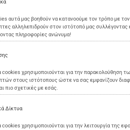
ικά
ies αυτά μας βοηθούν να κατανοούμε τον τρόπο με τον
πτες αλληλεπιδρούν στον ιστότοπό μας συλλέγοντας 
οντας πληροφορίες ανώνυμα!
σης
α cookies χρησιμοποιούνται για την παρακολούθηση τ
πτών στους ιστότοπους ώστε να σας εμφανίζουν διαφ
αι πιο σχετικές με εσάς.
ΔΙΟΙΚΗΣΗ
εώργος - 23/04/2026
23:50
κά Δίκτυα
ες καταγγέλουν τη Διοίκηση Αηδόνη για πρωτοφανή
κεκριμένων καταστημάτων
 cookies χρησιμοποιούνται για την λειτουργία της εφ