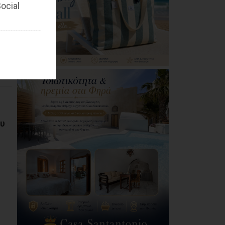
ocial
ου