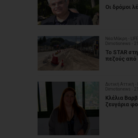
Οι δρόμοι λ
Νέα Μάκρη - LI
Dimotisnews - 
Το STAR στη
πεζούς από 
Δυτική Αττική -
Dimotisnews - 
Κλέλια Βαρβ
ζευγάρια φο