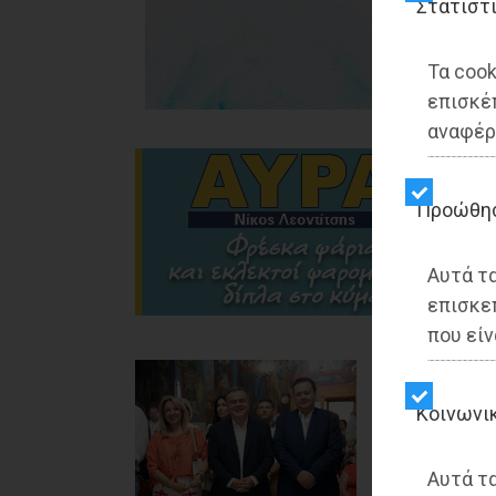
Στατιστ
Τα cook
επισκέ
αναφέρ
Προώθη
Αυτά τ
επισκε
που είν
Γέρακας - ΑΥΤΟ
Γιάννης Κοντογ
Kοινωνι
Επαγγελματί
εύνοια συγ
Αυτά τα