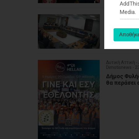
AddThis
Media.
Ραφήνα - ΑΥΤΟΔ
Dimotisnews - 
Ο γα..νωματ
Δυτική Αττική 
Dimotisnews - 
Δήμος Φυλής
θα περάσει 