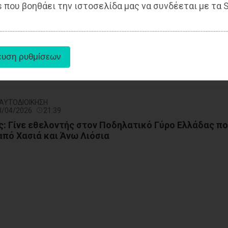
 που βοηθάει την ιστοσελίδα μας να συνδέεται με τα S
ΙΟΙΚΗΣΗ
23/04/2026
23:08
ής σύζυγος της δημάρχου
- ΑΥΤΟΔΙΟΙΚΗΣΗ
23/04/2026
21:39
: Γίνε εθελοντής στον Ποδηλατικό Γύρο Ελλάδας π
από Χασιά και Άνω Λιόσια