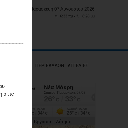
Παρασκευή 07 Αυγούστου 2026
☼
☾
6:33 πμ -
8:28 μμ
ΜΟΣ
ΥΓΕΙΑ
ΠΕΡΙΒΑΛΛΟΝ
ΑΓΓΕΛΙΕΣ
ου
η στις
Εργασία - Ζήτηση