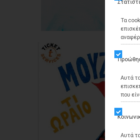
Στατιστ
Τα cook
επισκέ
αναφέρ
Προώθη
Αυτά τ
επισκε
που είν
Kοινωνι
Αυτά τα