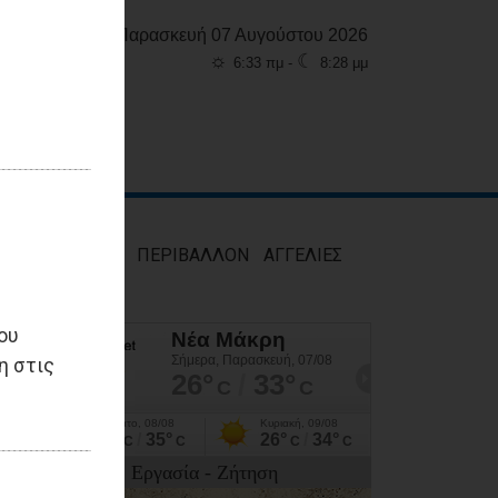
Παρασκευή 07 Αυγούστου 2026
☼
☾
6:33 πμ -
8:28 μμ
ΜΟΣ
ΥΓΕΙΑ
ΠΕΡΙΒΑΛΛΟΝ
ΑΓΓΕΛΙΕΣ
ου
η στις
Εργασία - Ζήτηση