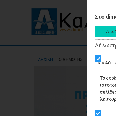
Στο dim
Δήλωση
AΡXIKH
Ο ΔΗΜΟΤΗΣ
ΕΙΔΗΣΕΙΣ
ΑΥΤ
Απολύτω
Τα coo
ιστότο
σελίδες
λειτου