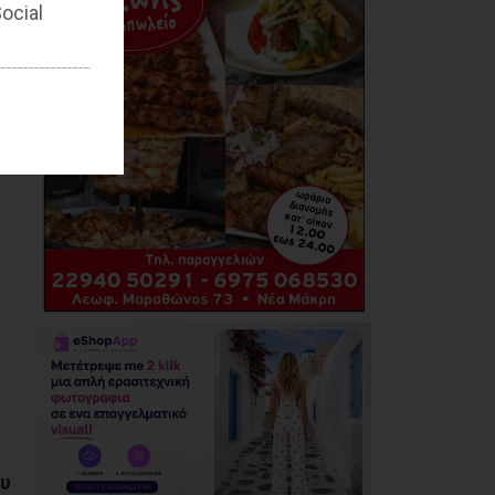
ocial
ου