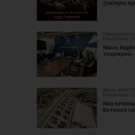
ξεκίνησε πρι
Περιφέρεια Αττ
Dimotisnews - 
Νίκος Χαρδα
τουρισμού»
Αθήνα - ΑΘΛΗΤ
Dimotisnews - 
Νέα εντυπωσ
Βοτανικό (v