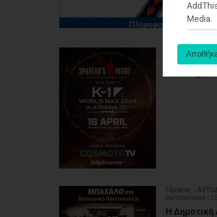
AddThis
Media.
Δυτική Αττική 
Dimotisnews - 
Στον Δήμο Φυ
Γέρακας - ΑΥΤΟ
Dimotisnews - 
Η Δημοτική 