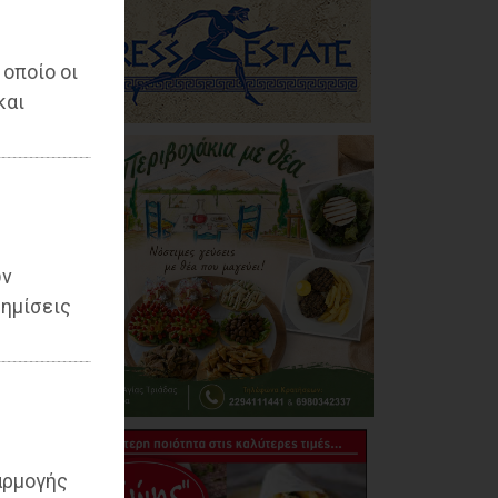
 οποίο οι
και
ων
ημίσεις
αρμογής