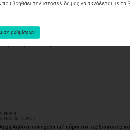
 που βοηθάει την ιστοσελίδα μας να συνδέεται με τα S
- ΑΘΛΗΤΙΣΜΟΣ
15/04/2026
10:33
λής το Spartan’s Night 6
ΔΙΟΙΚΗΣΗ
15/04/2026
09:55
Αρχή Αηδόνη συνεχίζει επ’ αόριστον τις διακοπές π