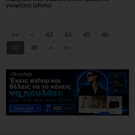
γνωρίζεις (photo)
<<
<
43
44
45
46
47
48
>
>>