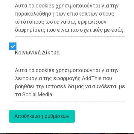
Αυτά τα cookies χρησιμοποιούνται για την
παρακολούθηση των επισκεπτών στους
ιστότοπους ώστε να σας εμφανίζουν
Κόρινθος - ΑΥΤΟΔΙΟΙΚΗΣΗ
διαφημίσεις που είναι πιο σχετικές με εσάς.
Dimotisnews - 08/04/2026
10:07
Δήμος Κορινθίων: Ψηφιακά βήματα, κοινωνική
μέριμνα και διευκολύνσεις ενόψει Πάσχα
Kοινωνικά Δίκτυα
(photo)
Αυτά τα cookies χρησιμοποιούνται για την
λειτουργία της εφαρμογής AddThis που
βοηθάει την ιστοσελίδα μας να συνδέεται με
τα Social Media.