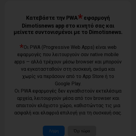
*
Κατεβάστε την PWA
εφαρμογή
Dimotisnews app στο κινητό σας και
μείνετε συντονισμένοι με το Dimotisnews.
*
Οι PWA (Progressive Web Apps) είναι web
εφαρμογές που λειτουργούν σαν native mobile
Όροι χρήσης
apps — αλλά τρέχουν μέσω browser και μπορούν
Τηλέφωνο
Πολιτική
να εγκατασταθούν στη συσκευή, ακόμα και
επικοινωνίας
απορρήτου -
6977232183
χωρίς να περάσουν από το App Store ή το
cookies
Μοναδικός
Google Play.
αριθμός
Ταυτότητα
Οι PWA εφαρμογές δεν εγκαθιστούν εκτελέσιμα
Μ.Η.Τ.:
Επικοινωνία
262003
αρχεία, λειτουργούν μέσα από τον browser και
Μέλη
απαιτούν ελάχιστο χώρο, καθιστώντας τις μια
www.dimotisnews.gr © 2012 - 2026 All rights reserved
ασφαλή και ελαφριά επιλογή για τη συσκευή σας.
Κατασκευή & υποστήριξη ιστοσελίδας
Λήψη
Όχι τώρα