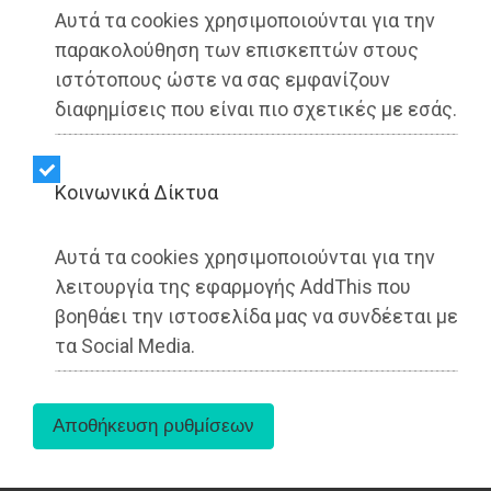
SEAJETS: Ακόμα πιο προσιτά ταξίδια σε Άνδρο
Αυτά τα cookies χρησιμοποιούνται για την
και Τήνο από και προς τη Ραφήνα με νέες
παρακολούθηση των επισκεπτών στους
προσφορές (video)
ιστότοπους ώστε να σας εμφανίζουν
διαφημίσεις που είναι πιο σχετικές με εσάς.
Kοινωνικά Δίκτυα
Αυτά τα cookies χρησιμοποιούνται για την
λειτουργία της εφαρμογής AddThis που
βοηθάει την ιστοσελίδα μας να συνδέεται με
τα Social Media.
Αττική - ΟΙΚΟΝΟΜΙΑ
Dimotisnews - 06/04/2026
23:16
Fuel Pass: Υποβολή αιτήσεων με βάση το ΑΦΜ
για την ομαλή λειτουργία της πλατφόρμας