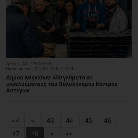
Αθήνα - ΑΥΤΟΔΙΟΙΚΗΣΗ
Dimotisnews - 04/04/2026
12:42
Δήμος Αθηναίων: 450 γεύματα σε
ωφελούμενους του Πολυδύναμου Κέντρου
Αστέγων
<<
<
43
44
45
46
47
48
>
>>