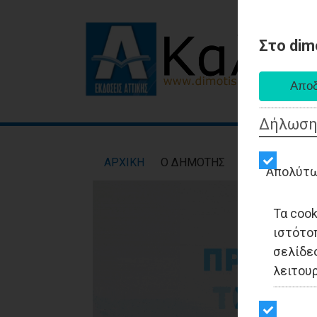
Στο dim
Δήλωση
AΡXIKH
Ο ΔΗΜΟΤΗΣ
ΕΙΔΗΣΕΙΣ
ΑΥΤ
Απολύτω
Τα coo
ιστότο
σελίδες
λειτου