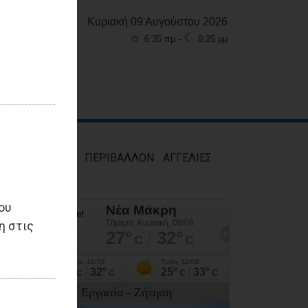
Κυριακή 09 Αυγούστου 2026
☼
☾
6:35 πμ -
8:25 μμ
ΜΟΣ
ΥΓΕΙΑ
ΠΕΡΙΒΑΛΛΟΝ
ΑΓΓΕΛΙΕΣ
ου
η στις
Εργασία - Ζήτηση