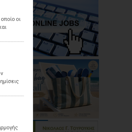
 οποίο οι
και
ων
ημίσεις
αρμογής