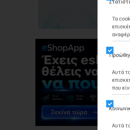
Στατιστ
Τα cook
επισκέ
αναφέρ
Προώθη
Αυτά τ
επισκε
που είν
Kοινωνι
Αυτά τα