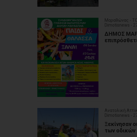
Μαραθώνας - Τ
Dimotisnews - 2
ΔΗΜΟΣ ΜΑΡΑ
επιπρόσθετ
Ανατολική Αττι
Dimotisnews - 2
Ξεκίνησαν ο
των οδικών 