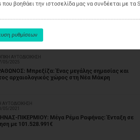
 που βοηθάει την ιστοσελίδα μας να συνδέεται με τα S
TYLE
6/05/2025
Ραφήνα: Απόπειρα αρπαγής 12χρονου κοριτσιού
ΟΠΙΚΗ ΑΥΤΟΔΙΟΙΚΗΣΗ
7/05/2025
ΘΩΝΟΣ: Μπρεξίζα: Ένας μεγάλης σημασίας και
τος αρχαιολογικός χώρος στη Νέα Μάκρη
Η ΑΥΤΟΔΙΟΙΚΗΣΗ
8/05/2021
ΝΑΣ-ΠΙΚEΡΜΙΟΥ: Μέγα Ρέμα Ραφήνας: Ένταξη σε
ση με 101.528.991€