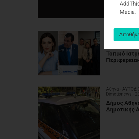
AddThis
Media.
Δυτική Αττική 
Dimotisnews - 
Άνω Λιόσια:
Τοπικό Ιατρ
Περιφερειακ
Αθήνα - ΑΥΤΟΔΙ
Dimotisnews - 
Δήμος Αθηνα
Δημοτικής Α