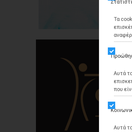
Στατιστ
Τα cook
επισκέ
αναφέρ
Προώθη
Αυτά τ
επισκε
που είν
Kοινωνι
Αυτά τα