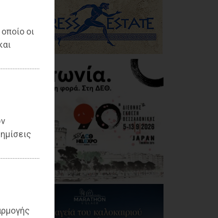
 οποίο οι
και
ων
ημίσεις
αρμογής