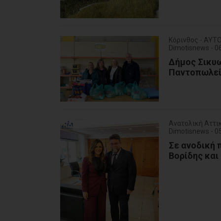
Κόρινθος - ΑΥΤ
Dimotisnews - 
Δήμος Σικυω
Παντοπωλε
Ανατολική Αττικ
Dimotisnews - 
Σε ανοδική 
Βορίδης και