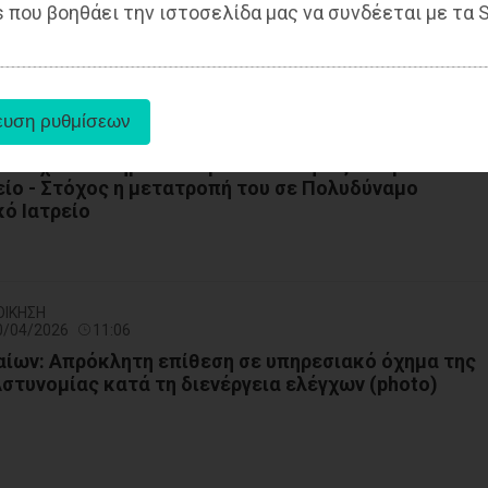
 που βοηθάει την ιστοσελίδα μας να συνδέεται με τα S
- ΑΥΤΟΔΙΟΙΚΗΣΗ
23/04/2026
16:05
 Ενισχύεται σημαντικά με ειδικότητες Γιατρών το
είο - Στόχος η μετατροπή του σε Πολυδύναμο
ό Ιατρείο
ΟΙΚΗΣΗ
20/04/2026
11:06
ίων: Απρόκλητη επίθεση σε υπηρεσιακό όχημα της
στυνομίας κατά τη διενέργεια ελέγχων (photo)