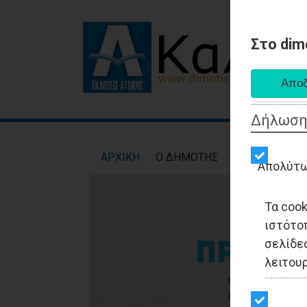
Στο dim
Δήλωση
AΡXIKH
Ο ΔΗΜΟΤΗΣ
ΕΙΔΗΣΕΙΣ
ΑΥΤ
Απολύτω
Τα coo
ιστότο
σελίδες
λειτου