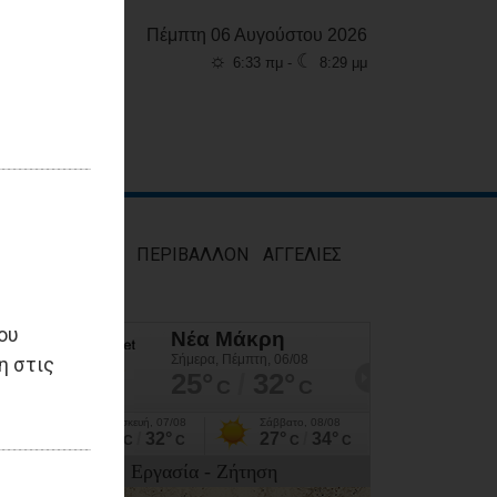
Πέμπτη 06 Αυγούστου 2026
☼
☾
6:33 πμ -
8:29 μμ
ΜΟΣ
ΥΓΕΙΑ
ΠΕΡΙΒΑΛΛΟΝ
ΑΓΓΕΛΙΕΣ
ου
η στις
Εργασία - Ζήτηση