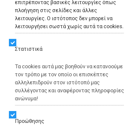
επιτρέποντας βασικές λειτουργίες όπως
πλοήγηση στις σελίδες και άλλες
λειτουργίες. Ο ιστότοπος δεν μπορεί να
λειτουργήσει σωστά χωρίς αυτά τα cookies.
Στατιστικά
Τα cookies αυτά μας βοηθούν να κατανοούμε
τον τρόπο με τον οποίο οι επισκέπτες
αλληλεπιδρούν στον ιστότοπό μας
συλλέγοντας και αναφέροντας πληροφορίες
ανώνυμα!
Αττική - LIFESTYLE
Dimotisnews - 22/02/2026
13:18
Εξαρθρώθηκε κύκλωμα διακίνησης
Προώθησης
ναρκωτικών σε Ραφήνα και Ηλιούπολη