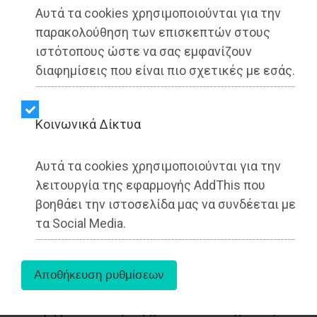
▶️ Ακούστε το κείμενο
Αυτά τα cookies χρησιμοποιούνται για την
παρακολούθηση των επισκεπτών στους
ιστότοπους ώστε να σας εμφανίζουν
διαφημίσεις που είναι πιο σχετικές με εσάς.
Kοινωνικά Δίκτυα
Αυτά τα cookies χρησιμοποιούνται για την
λειτουργία της εφαρμογής AddThis που
βοηθάει την ιστοσελίδα μας να συνδέεται με
τα Social Media.
Με απόφαση της απόφαση της Υπουργού
Παιδείας, Θρησκευμάτων και Αθλητισμού,
Σοφίας Ζαχαράκη, καθορίζεται ειδικό ποσοστό
εισαγωγής στην τριτοβάθμια εκπαίδευση των
υποψηφίων που προέρχονται από πληγείσες