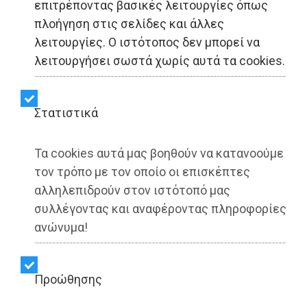
επιτρέποντας βασικές λειτουργίες όπως
Α.Ε.Ι. - Α.Ε.Α.: Ειδικό
πλοήγηση στις σελίδες και άλλες
λειτουργίες. Ο ιστότοπος δεν μπορεί να
ποσοστό εισαγωγής για
λειτουργήσει σωστά χωρίς αυτά τα cookies.
μαθητές και αποφοίτους
ΓΕΛ και ΕΠΑΛ
Στατιστικά
πυρόπληκτων και
Τα cookies αυτά μας βοηθούν να κατανοούμε
σεισμόπληκτων
τον τρόπο με τον οποίο οι επισκέπτες
αλληλεπιδρούν στον ιστότοπό μας
περιοχών
συλλέγοντας και αναφέροντας πληροφορίες
ανώνυμα!
Share:
Προώθησης
Dimotisnews | 04/08/2025 - 12:57