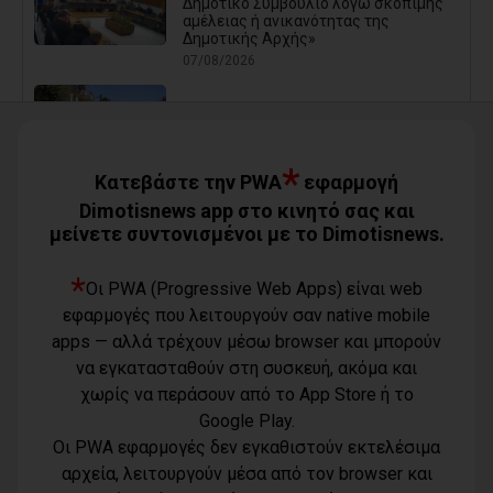
Δημοτικό Συμβούλιο λόγω σκόπιμης
αμέλειας ή ανικανότητας της
Δημοτικής Αρχής»
07/08/2026
Καρράς για Διοίκηση Αηδόνη:
Παραμύθια και χάντρες προς
Ιθαγενείς... (photos)
*
07/08/2026
Κατεβάστε την PWA
εφαρμογή
Dimotisnews app στο κινητό σας και
μείνετε συντονισμένοι με το Dimotisnews.
Χάρης Δούκας: Η καλύτερή μου να
κατέβει για δήμαρχος ο Μπακογιάννης
(video)
*
Οι PWA (Progressive Web Apps) είναι web
07/08/2026
εφαρμογές που λειτουργούν σαν native mobile
Κέντρο Υγείας Νέας Μάκρης: Το
apps — αλλά τρέχουν μέσω browser και μπορούν
φυσικοθεραπευτήριο πρόκειται να
να εγκατασταθούν στη συσκευή, ακόμα και
επαναλειτουργήσει στο άμεσο μέλλον
07/08/2026
χωρίς να περάσουν από το App Store ή το
Google Play.
Μάτι σε πολεοδομική ομηρία: Οι
Οι PWA εφαρμογές δεν εγκαθιστούν εκτελέσιμα
περιουσίες πάγωσαν – Οι κάτοικοι
οργανώνονται
αρχεία, λειτουργούν μέσα από τον browser και
07/08/2026