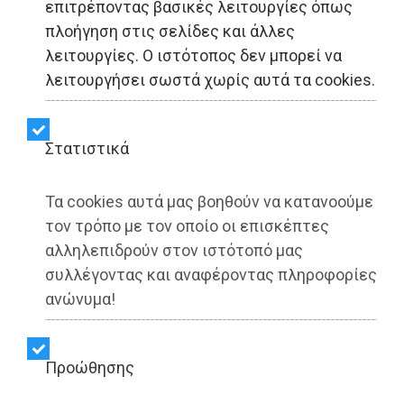
επιτρέποντας βασικές λειτουργίες όπως
ΠΟΛΙΤΙΚΗ - Αττική
πλοήγηση στις σελίδες και άλλες
λειτουργίες. Ο ιστότοπος δεν μπορεί να
Aνακαίνιση της
λειτουργήσει σωστά χωρίς αυτά τα cookies.
Φοιτητικής Εστίας
Αθηνών, με
Στατιστικά
χρηματοδότηση από το
Τα cookies αυτά μας βοηθούν να κατανοούμε
υπουργείο Παιδείας,
τον τρόπο με τον οποίο οι επισκέπτες
αλληλεπιδρούν στον ιστότοπό μας
Θρησκευμάτων και
συλλέγοντας και αναφέροντας πληροφορίες
ανώνυμα!
Αθλητισμού
Προώθησης
Share: