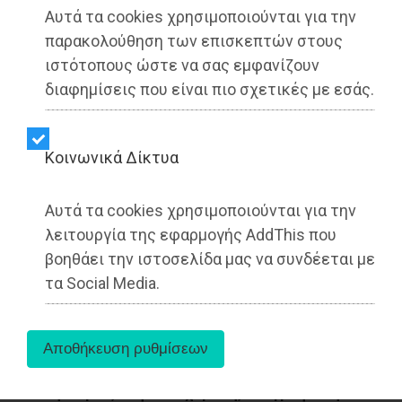
Dimotisnews | 12/08/2025 - 14:40
Αυτά τα cookies χρησιμοποιούνται για την
παρακολούθηση των επισκεπτών στους
▶️ Ακούστε το κείμενο
ιστότοπους ώστε να σας εμφανίζουν
διαφημίσεις που είναι πιο σχετικές με εσάς.
Kοινωνικά Δίκτυα
Αυτά τα cookies χρησιμοποιούνται για την
λειτουργία της εφαρμογής AddThis που
βοηθάει την ιστοσελίδα μας να συνδέεται με
τα Social Media.
Η Υπουργός Παιδείας, Θρησκευμάτων και
Αθλητισμού, Σοφία Ζαχαράκη, υπέγραψε τη