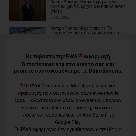
Χάρης Δούκας: Η καλύτερή μου να
κατέβει για δήμαρχος ο Μπακογιάννης
(video)
07/08/2026
Κέντρο Υγείας Νέας Μάκρης: Το
φυσικοθεραπευτήριο πρόκειται να
επαναλειτουργήσει στο άμεσο μέλλον
07/08/2026
*
Μάτι σε πολεοδομική ομηρία: Οι
Κατεβάστε την PWA
εφαρμογή
περιουσίες πάγωσαν – Οι κάτοικοι
Dimotisnews app στο κινητό σας και
οργανώνονται
μείνετε συντονισμένοι με το Dimotisnews.
07/08/2026
Έλεγχος στην πρώην Κοινωφελή
*
Οι PWA (Progressive Web Apps) είναι web
Επιχείρηση του Δήμου Παλλήνης:
Άνθρακας ο θησαυρός; ή καλά
εφαρμογές που λειτουργούν σαν native mobile
ξεμπερδέματα για τον Ζούτσο;
apps — αλλά τρέχουν μέσω browser και μπορούν
06/08/2026
να εγκατασταθούν στη συσκευή, ακόμα και
χωρίς να περάσουν από το App Store ή το
Δήμος Μαραθώνα: Το νέο πρόγραμμα
Google Play.
«Ο,ΤΙ ΕΓΙΝΕ - ΕΓΙΝΕ 2026»
06/08/2026
Οι PWA εφαρμογές δεν εγκαθιστούν εκτελέσιμα