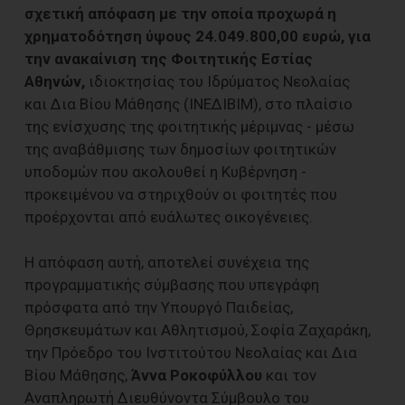
σχετική απόφαση με την οποία προχωρά η
χρηματοδότηση ύψους 24.049.800,00 ευρώ, για
την ανακαίνιση της Φοιτητικής Εστίας
Αθηνών,
ιδιοκτησίας του Ιδρύματος Νεολαίας
και Δια Βίου Μάθησης (ΙΝΕΔΙΒΙΜ), στο πλαίσιο
της ενίσχυσης της φοιτητικής μέριμνας - μέσω
της αναβάθμισης των δημοσίων φοιτητικών
υποδομών που ακολουθεί η Κυβέρνηση -
προκειμένου να στηριχθούν οι φοιτητές που
προέρχονται από ευάλωτες οικογένειες.
Η απόφαση αυτή, αποτελεί συνέχεια της
προγραμματικής σύμβασης που υπεγράφη
πρόσφατα από την Υπουργό Παιδείας,
Θρησκευμάτων και Αθλητισμού, Σοφία Ζαχαράκη,
την Πρόεδρο του Ινστιτούτου Νεολαίας και Δια
Βίου Μάθησης,
Άννα Ροκοφύλλου
και τον
Αναπληρωτή Διευθύνοντα Σύμβουλο του