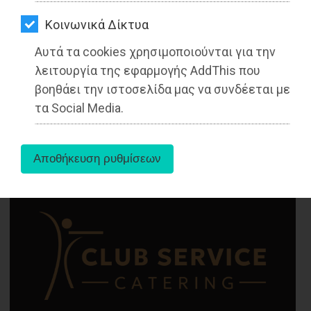
ΑΓΟΡΑΣ
Ανακοίνωση του ΔΗΘΕΜΑ για τον
κανονισμό λειτουργίας του
Kοινωνικά Δίκτυα
ΨΙΘΥΡΟΙ
Αυτά τα cookies χρησιμοποιούνται για την
Διαβάστηκε 2633 φορές
ΑΠΟΣΤΟΛΗ
λειτουργία της εφαρμογής AddThis που
ΑΡΘΡΩΝ
βοηθάει την ιστοσελίδα μας να συνδέεται με
τα Social Media.
26-05-2025
Από τo Dimotisnews