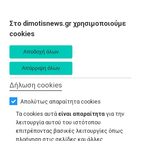
Στο dimotisnews.gr χρησιμοποιούμε
AΡΧΙΚΗ
cookies
Σάββατο 08 Αυγούστου 2026
ΕΙΔΗΣΕΙΣ
Α. 6:34 πμ - Δ. 8:26 μμ
ΠΟΛΙΤΙΚΗ
ΤΟΠΙΚΗ
ΑΥΤΟΔΙΟΙΚΗΣΗ
Δήλωση cookies
ΟΙΚΟΝΟΜΙΑ
Απολύτως απαραίτητα cookies
ΑΘΛΗΤΙΣΜΟΣ
Τα cookies αυτά
είναι απαραίτητα
για την
ΠΟΛΙΤΙΣΜΟΣ
λειτουργία αυτού του ιστότοπου
επιτρέποντας βασικές λειτουργίες όπως
ΤΟΠΙΚΗ ΑΥΤΟΔΙΟΙΚΗΣΗ - Μαραθώνας
ΣΠΙΤΙ-
πλοήγηση στις σελίδες και άλλες