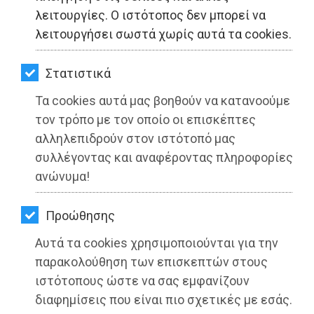
ΚΗΠΟΣ
λειτουργίες. Ο ιστότοπος δεν μπορεί να
λειτουργήσει σωστά χωρίς αυτά τα cookies.
ΥΓΕΙΑ
LIFESTYLE
Στατιστικά
Τα cookies αυτά μας βοηθούν να κατανοούμε
ΤΑΞΙΔΙΑ
τον τρόπο με τον οποίο οι επισκέπτες
ΕΞΟΔΟΣ
αλληλεπιδρούν στον ιστότοπό μας
συλλέγοντας και αναφέροντας πληροφορίες
ΠΕΡΙΒΑΛΛΟΝ
ανώνυμα!
ΚΑΤΟΙΚΙΔΙΟ
Προώθησης
ΑΓΓΕΛΙΕΣ
Αυτά τα cookies χρησιμοποιούνται για την
ΕΦΗΜΕΡΙΔΕΣ
παρακολούθηση των επισκεπτών στους
ιστότοπους ώστε να σας εμφανίζουν
OΔΗΓΟΣ
διαφημίσεις που είναι πιο σχετικές με εσάς.