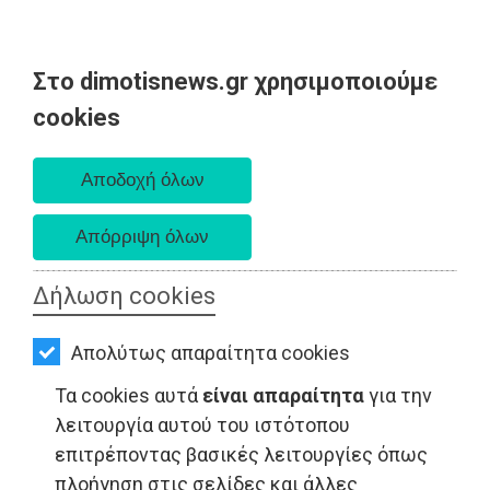
Στο dimotisnews.gr χρησιμοποιούμε
AΡΧΙΚΗ
cookies
Πέμπτη 06 Αυγούστου 2026
ΕΙΔΗΣΕΙΣ
Α. 6:33 πμ - Δ. 8:29 μμ
ΠΟΛΙΤΙΚΗ
ΤΟΠΙΚΗ
ΑΥΤΟΔΙΟΙΚΗΣΗ
Δήλωση cookies
ΟΙΚΟΝΟΜΙΑ
Απολύτως απαραίτητα cookies
ΑΘΛΗΤΙΣΜΟΣ
Τα cookies αυτά
είναι απαραίτητα
για την
ΠΟΛΙΤΙΣΜΟΣ
λειτουργία αυτού του ιστότοπου
επιτρέποντας βασικές λειτουργίες όπως
ΠΟΛΙΤΙΚΗ - Ανατολική Αττική
ΣΠΙΤΙ-
πλοήγηση στις σελίδες και άλλες