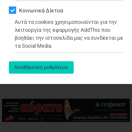
ΑΓΟΡΑΣ
27-05-2025
Από τo Dimotisnews
Kοινωνικά Δίκτυα
ΨΙΘΥΡΟΙ
Αυτά τα cookies χρησιμοποιούνται για την
ΑΠΟΣΤΟΛΗ
λειτουργία της εφαρμογής AddThis που
ΑΡΘΡΩΝ
βοηθάει την ιστοσελίδα μας να συνδέεται με
τα Social Media.
aboutus
Tags:
Ανατολική Αττική
,
ΠΟΛΙΤΙΚΗ
,