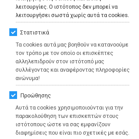
ΚΗΠΟΣ
λειτουργίες. Ο ιστότοπος δεν μπορεί να
λειτουργήσει σωστά χωρίς αυτά τα cookies.
ΥΓΕΙΑ
LIFESTYLE
Στατιστικά
Τα cookies αυτά μας βοηθούν να κατανοούμε
ΤΑΞΙΔΙΑ
τον τρόπο με τον οποίο οι επισκέπτες
ΕΞΟΔΟΣ
αλληλεπιδρούν στον ιστότοπό μας
συλλέγοντας και αναφέροντας πληροφορίες
Ανακοινώθηκε η υποψηφιότητα του
ΠΕΡΙΒΑΛΛΟΝ
ανώνυμα!
Στέλιου Πέτσα στην Ανατολική
ΚΑΤΟΙΚΙΔΙΟ
Αττική
Προώθησης
ΑΓΓΕΛΙΕΣ
Διαβάστηκε 3428 φορές
Αυτά τα cookies χρησιμοποιούνται για την
ΕΦΗΜΕΡΙΔΕΣ
παρακολούθηση των επισκεπτών στους
ιστότοπους ώστε να σας εμφανίζουν
OΔΗΓΟΣ
διαφημίσεις που είναι πιο σχετικές με εσάς.