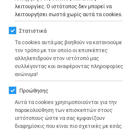
ΚΗΠΟΣ
λειτουργίες. Ο ιστότοπος δεν μπορεί να
λειτουργήσει σωστά χωρίς αυτά τα cookies.
ΥΓΕΙΑ
LIFESTYLE
Στατιστικά
Τα cookies αυτά μας βοηθούν να κατανοούμε
ΤΑΞΙΔΙΑ
Aνθρωπιστική βοήθεια στην
τον τρόπο με τον οποίο οι επισκέπτες
ΕΞΟΔΟΣ
Ουκρανία από την Ο.Μ. Μαραθώνα
αλληλεπιδρούν στον ιστότοπό μας
ΣΥΡΙΖΑ-Π.Σ.
συλλέγοντας και αναφέροντας πληροφορίες
ΠΕΡΙΒΑΛΛΟΝ
ανώνυμα!
Διαβάστηκε 3857 φορές
ΚΑΤΟΙΚΙΔΙΟ
Προώθησης
ΑΓΓΕΛΙΕΣ
Αυτά τα cookies χρησιμοποιούνται για την
ΕΦΗΜΕΡΙΔΕΣ
παρακολούθηση των επισκεπτών στους
14-03-2022
ιστότοπους ώστε να σας εμφανίζουν
Από τo Dimotisnews
OΔΗΓΟΣ
διαφημίσεις που είναι πιο σχετικές με εσάς.