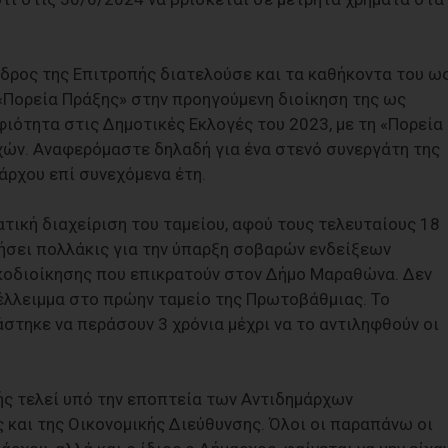
εδρος της Επιτροπής διατελούσε και τα καθήκοντα του ω
«Πορεία Πράξης» στην προηγούμενη διοίκηση της ως
φιότητα στις Δημοτικές Εκλογές του 2023, με τη «Πορεία
χών. Αναφερόμαστε δηλαδή για ένα στενό συνεργάτη της
άρχου επί συνεχόμενα έτη.
τική διαχείριση του ταμείου, αφού τους τελευταίους 18
ιήσει πολλάκις για την ύπαρξη σοβαρών ενδείξεων
ακοδιοίκησης που επικρατούν στον Δήμο Μαραθώνα. Δεν
 έλλειμμα στο πρώην ταμείο της Πρωτοβάθμιας. Το
άστηκε να περάσουν 3 χρόνια μέχρι να το αντιληφθούν οι
ς τελεί υπό την εποπτεία των Αντιδημάρχων
 και της Οικονομικής Διεύθυνσης. Όλοι οι παραπάνω οι