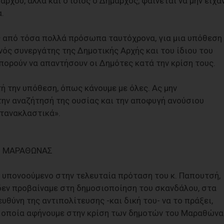
ρχου, αλλά και ο ίδιος ο Δήμαρχος, φαίνεται να μην είχα
.
ς από τόσα πολλά πρόσωπα ταυτόχρονα, για μια υπόθεση
ενός συνεργάτης της Δημοτικής Αρχής και του ίδιου του
πορούν να απαντήσουν οι Δημότες κατά την κρίση τους.
ή την υπόθεση, όπως κάνουμε με όλες. Ας μην
την αναζήτησή της ουσίας και την αποφυγή ανούσιου
ντανακλαστικά».
ΙΣ ΜΑΡΑΘΩΝΑΣ
υπονοούμενο στην τελευταία πρόταση του κ. Παπουτσή,
 δεν προβαίναμε στη δημοσιοποίηση του σκανδάλου, στα
υθύνη της αντιπολίτευσης -και δική του- να το πράξει,
ην οποία αφήνουμε στην κρίση των δημοτών του Μαραθώνα