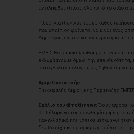
οποίοι τελούν υπό την εποπτεία του Δημά
αντιληφθεί τίποτα όλο αυτό το διάστημα
Τώρα, γιατί έγιναν τόσες καθυστερήσει
που υπαίτιος φαίνεται να είναι ένας στ
Δημάρχου, αυτό είναι ένα ερώτημα που μ
ΕΜΕΙΣ θα παρακολουθούμε στενά και αυτ
εκλαμβάνουμε όμως, την υπευθυνότητα, 
καταγγελτικού λόγου, ως δήθεν «αργά α
Άρης Παπουτσής
Επικεφαλής Δημοτικής Παράταξης ΕΜΕ
Σχόλιο του dimotisnews:
Όσον αφορά το 
θα θέλαμε να του υπενθυμίσουμε ότι αν
πανελλαδικά και τοπικά μέσα, ενώ ήταν ε
δεν θα είχαμε τη σημερινή απάντηση, τ