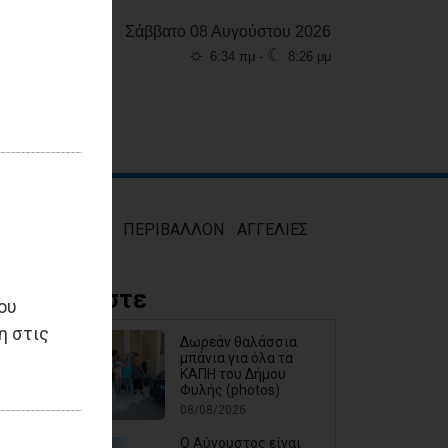
Σάββατο 08 Αυγούστου 2026
☼
☾
6:34 πμ -
8:26 μμ
ΜΟΣ
ΥΓΕΙΑ
ΠΕΡΙΒΑΛΛΟΝ
ΑΓΓΕΛΙΕΣ
Διαβάστε
ου
η στις
Δωρεάν θαλάσσια
μπάνια για όλα τα
ΚΑΠΗ του Δήμου
Φυλής (photos)
08/08/2026
Ο Αύγουστος είναι