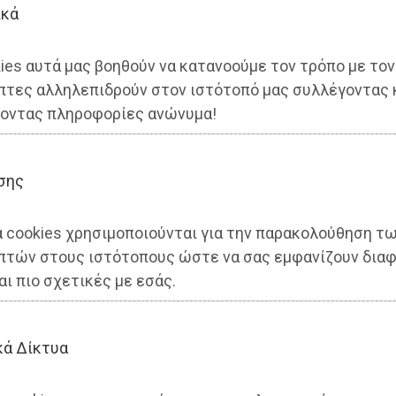
ικά
ies αυτά μας βοηθούν να κατανοούμε τον τρόπο με τον
πτες αλληλεπιδρούν στον ιστότοπό μας συλλέγοντας 
οντας πληροφορίες ανώνυμα!
σης
α cookies χρησιμοποιούνται για την παρακολούθηση τ
πτών στους ιστότοπους ώστε να σας εμφανίζουν διαφ
τα 48.500€: «ΕΜΕΙΣ δεν
αι πιο σχετικές με εσάς.
 ελλειμματική διαχείριση το
κά Δίκτυα