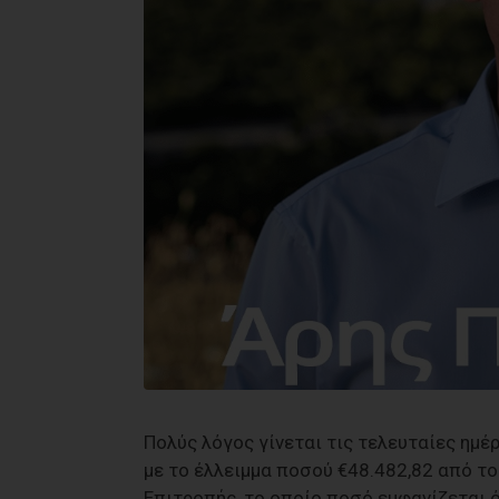
Πολύς λόγος γίνεται τις τελευταίες ημέ
με το έλλειμμα ποσού €48.482,82 από τ
Επιτροπής, το οποίο ποσό εμφανίζεται ό