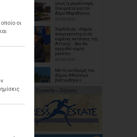
ίσως η μεγαλύτερη
δοκιμασία για τον
Δήμο Μαραθώνος
08/08/2026
 οποίο οι
Χαρδαλιάς: «Καμία
και
ανεμογεννήτρια σε
καμένες εκτάσεις της
Αττικής - Δεν θα
εγκριθεί καμία
μελέτη»
08/08/2026
Με τη συνδρομή του
Δήμου Αθηναίων
ων
βελτιώθηκε ο
περιβάλλων χώρος
ημίσεις
Εργασία - Ζήτηση
της Εθνικής
Βιβλιοθήκης
08/08/2026
υ
Μπουρνούς: «Σχέδια
Πόλης: Οι ευθύνες της
διοίκησης Τσεβά στον
καθορισμό των τιμών
μονάδας και οι
επιπτώσεις στην