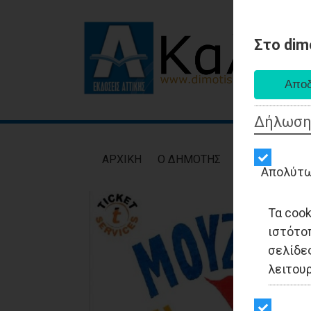
Στο dim
Δήλωση
AΡXIKH
Ο ΔΗΜΟΤΗΣ
ΕΙΔΗΣΕΙΣ
ΑΥΤ
Απολύτω
Τα coo
ιστότο
σελίδες
λειτου