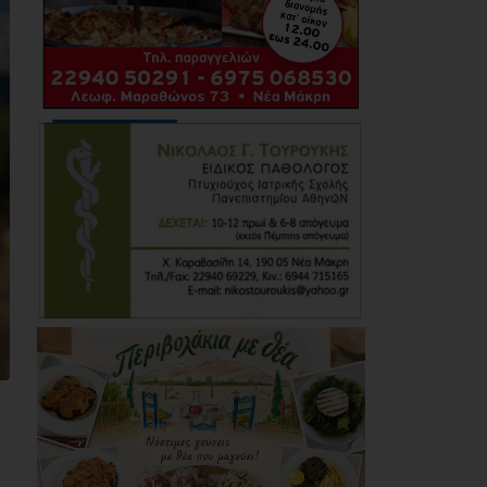
07/08/2026
Κέντρο Υγείας Νέας
Μάκρης: Το
φυσικοθεραπευτήριο
πρόκειται να
επαναλειτουργήσει
στο άμεσο μέλλον
07/08/2026
Μάτι σε πολεοδομική
ομηρία: Οι περιουσίες
πάγωσαν – Οι
κάτοικοι
οργανώνονται
07/08/2026