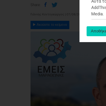
Αυτά τα
Share:
AddThis
Media.
Γιάννης Κοντογεώργος | 07/08/2025 - 10:06
▶️ Ακούστε το κείμενο