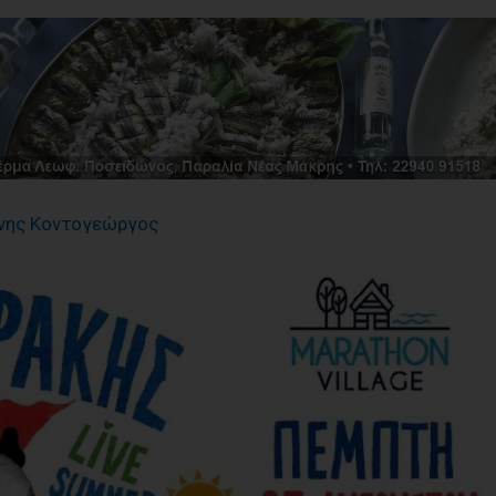
ννης Κοντογεώργος