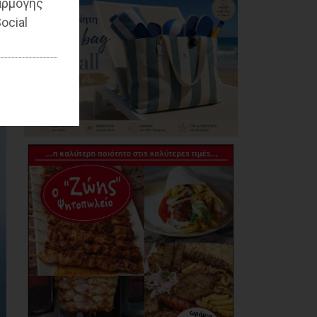
αρμογής
εισφορά σε χρήμα
των πολιτών»
ocial
07/08/2026
Βασιλόπουλος:
«Λυπηρό και
επικίνδυνο: Έλλειψη
απαρτίας στο
Δημοτικό Συμβούλιο
λόγω σκόπιμης
αμέλειας ή
ανικανότητας της
Δημοτικής Αρχής»
07/08/2026
Καρράς για Διοίκηση
Αηδόνη: Παραμύθια
και χάντρες προς
Ιθαγενείς... (photos)
07/08/2026
Χάρης Δούκας: Η
καλύτερή μου να
κατέβει για δήμαρχος
ο Μπακογιάννης
(video)