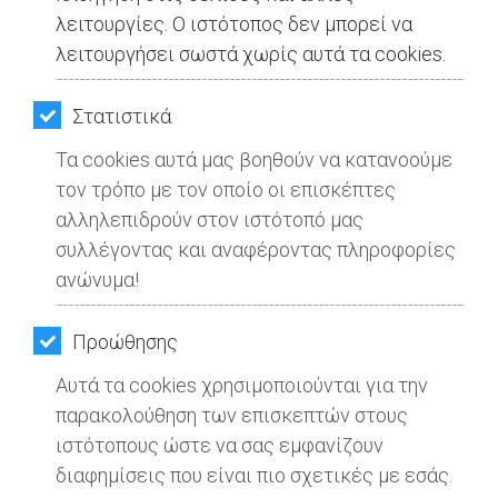
ΚΗΠΟΣ
λειτουργίες. Ο ιστότοπος δεν μπορεί να
λειτουργήσει σωστά χωρίς αυτά τα cookies.
ΥΓΕΙΑ
Αττικός Κύκλος Συνεργασίας &
Εμπιστοσύνης: Παραδώστε στους
LIFESTYLE
Στατιστικά
πολίτες της Δυτικής Αττικής το
Τα cookies αυτά μας βοηθούν να κατανοούμε
ΤΑΞΙΔΙΑ
παράλιο μέτωπο που τους ανήκει
τον τρόπο με τον οποίο οι επισκέπτες
ΕΞΟΔΟΣ
αλληλεπιδρούν στον ιστότοπό μας
Διαβάστηκε 1005 φορές
συλλέγοντας και αναφέροντας πληροφορίες
ΠΕΡΙΒΑΛΛΟΝ
Μοιράσου το
ανώνυμα!
ΚΑΤΟΙΚΙΔΙΟ
Προώθησης
ΑΓΓΕΛΙΕΣ
27-05-2025
Αυτά τα cookies χρησιμοποιούνται για την
Από τo Dimotisnews
ΕΦΗΜΕΡΙΔΕΣ
παρακολούθηση των επισκεπτών στους
ιστότοπους ώστε να σας εμφανίζουν
OΔΗΓΟΣ
διαφημίσεις που είναι πιο σχετικές με εσάς.
aboutus