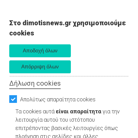
Στο dimotisnews.gr χρησιμοποιούμε
AΡΧΙΚΗ
cookies
Σάββατο 08 Αυγούστου 2026
ΕΙΔΗΣΕΙΣ
Α. 6:34 πμ - Δ. 8:26 μμ
ΠΟΛΙΤΙΚΗ
ΤΟΠΙΚΗ ΑΥΤΟΔΙΟΙΚΗΣΗ - Αττική
ΤΟΠΙΚΗ
ΑΥΤΟΔΙΟΙΚΗΣΗ
Δήλωση cookies
ΟΙΚΟΝΟΜΙΑ
Απολύτως απαραίτητα cookies
ΑΘΛΗΤΙΣΜΟΣ
Τα cookies αυτά
είναι απαραίτητα
για την
ΠΟΛΙΤΙΣΜΟΣ
λειτουργία αυτού του ιστότοπου
επιτρέποντας βασικές λειτουργίες όπως
ΣΠΙΤΙ-
πλοήγηση στις σελίδες και άλλες