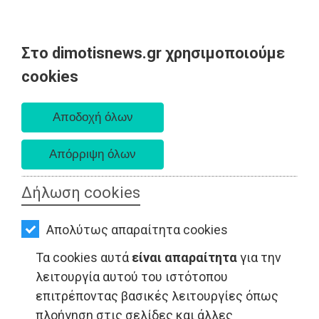
Στο dimotisnews.gr χρησιμοποιούμε
AΡΧΙΚΗ
cookies
Δευτέρα 10 Αυγούστου 2026
ΕΙΔΗΣΕΙΣ
Α. 6:36 πμ - Δ. 8:24 μμ
ΠΟΛΙΤΙΚΗ
ΤΟΠΙΚΗ
ΑΥΤΟΔΙΟΙΚΗΣΗ
Δήλωση cookies
ΤΟΠΙΚΗ ΑΥΤΟΔΙΟΙΚΗΣΗ - Ανατολική Αττική
ΟΙΚΟΝΟΜΙΑ
Απολύτως απαραίτητα cookies
ΑΘΛΗΤΙΣΜΟΣ
Τα cookies αυτά
είναι απαραίτητα
για την
ΠΟΛΙΤΙΣΜΟΣ
λειτουργία αυτού του ιστότοπου
επιτρέποντας βασικές λειτουργίες όπως
ΣΠΙΤΙ-
πλοήγηση στις σελίδες και άλλες