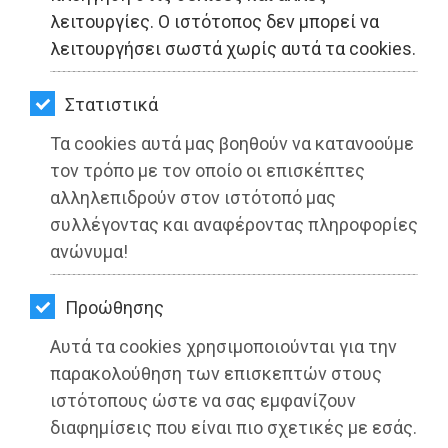
ΚΗΠΟΣ
λειτουργίες. Ο ιστότοπος δεν μπορεί να
λειτουργήσει σωστά χωρίς αυτά τα cookies.
ΥΓΕΙΑ
Βαγγέλης Μπουρνούς: Με τις
LIFESTYLE
Στατιστικά
δυνάμεις μας στην πρώτη γραμμή και
Τα cookies αυτά μας βοηθούν να κατανοούμε
ΤΑΞΙΔΙΑ
σε ετοιμότητα όλος ο μηχανισμός του
τον τρόπο με τον οποίο οι επισκέπτες
δήμου μας
ΕΞΟΔΟΣ
αλληλεπιδρούν στον ιστότοπό μας
συλλέγοντας και αναφέροντας πληροφορίες
Διαβάστηκε 3419 φορές
ΠΕΡΙΒΑΛΛΟΝ
ανώνυμα!
ΚΑΤΟΙΚΙΔΙΟ
Προώθησης
ΑΓΓΕΛΙΕΣ
Αυτά τα cookies χρησιμοποιούνται για την
27-05-2025
Από τo Dimotisnews
ΕΦΗΜΕΡΙΔΕΣ
παρακολούθηση των επισκεπτών στους
ιστότοπους ώστε να σας εμφανίζουν
OΔΗΓΟΣ
διαφημίσεις που είναι πιο σχετικές με εσάς.