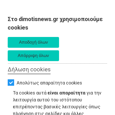
Στο dimotisnews.gr χρησιμοποιούμε
AΡΧΙΚΗ
cookies
Κυριακή 09 Αυγούστου 2026
ΕΙΔΗΣΕΙΣ
Α. 6:35 πμ - Δ. 8:25 μμ
ΠΟΛΙΤΙΚΗ
ΤΟΠΙΚΗ
ΑΥΤΟΔΙΟΙΚΗΣΗ
Δήλωση cookies
ΟΙΚΟΝΟΜΙΑ
Απολύτως απαραίτητα cookies
ΑΘΛΗΤΙΣΜΟΣ
Τα cookies αυτά
είναι απαραίτητα
για την
LIFESTYLE - Νέα Μάκρη
ΠΟΛΙΤΙΣΜΟΣ
λειτουργία αυτού του ιστότοπου
επιτρέποντας βασικές λειτουργίες όπως
ΣΠΙΤΙ-
πλοήγηση στις σελίδες και άλλες