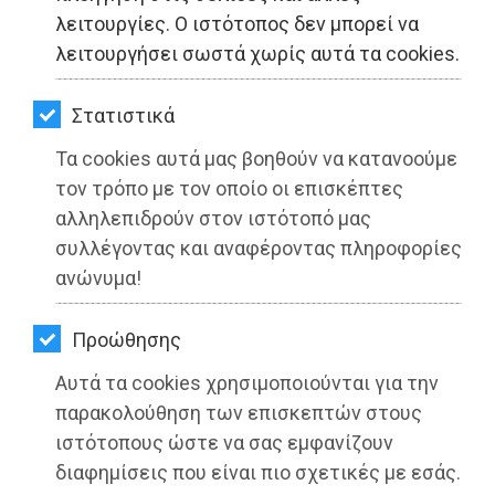
ΚΗΠΟΣ
λειτουργίες. Ο ιστότοπος δεν μπορεί να
λειτουργήσει σωστά χωρίς αυτά τα cookies.
ΥΓΕΙΑ
LIFESTYLE
Στατιστικά
Τα cookies αυτά μας βοηθούν να κατανοούμε
ΤΑΞΙΔΙΑ
τον τρόπο με τον οποίο οι επισκέπτες
ΕΞΟΔΟΣ
αλληλεπιδρούν στον ιστότοπό μας
συλλέγοντας και αναφέροντας πληροφορίες
ΠΕΡΙΒΑΛΛΟΝ
ανώνυμα!
ΚΑΤΟΙΚΙΔΙΟ
Προώθησης
ΑΓΓΕΛΙΕΣ
Αυτά τα cookies χρησιμοποιούνται για την
ΕΦΗΜΕΡΙΔΕΣ
παρακολούθηση των επισκεπτών στους
ιστότοπους ώστε να σας εμφανίζουν
OΔΗΓΟΣ
διαφημίσεις που είναι πιο σχετικές με εσάς.