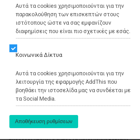
Αυτά τα cookies χρησιμοποιούνται για την
παρακολούθηση των επισκεπτών στους
ιστότοπους ώστε να σας εμφανίζουν
διαφημίσεις που είναι πιο σχετικές με εσάς.
Kοινωνικά Δίκτυα
Στο ζήτημα που έχει ανακύψει με την οδό
Αυτά τα cookies χρησιμοποιούνται για την
Βασιλίσσης Όλγας, στο κέντρο της Αθήνας,
λειτουργία της εφαρμογής AddThis που
αναφέρθηκε ο Δήμαρχος Αθηναίων, Χάρης
βοηθάει την ιστοσελίδα μας να συνδέεται με
Δούκας, μιλώντας στο στούντιο της
τα Social Media.
Ναυτεμπορικής στην 89η ΔΕΘ.
Ο κ. Δούκας ανέφερε ότι «η ίδια η κυβέρνηση
κατασκευάζει το έργο και έχει σχεδιάζει δύο
λωρίδες ήπιας κυκλοφορίας». «Για να μας
αποδοθεί πρέπει ο δήμος να κάνει κυκλοφοριακή