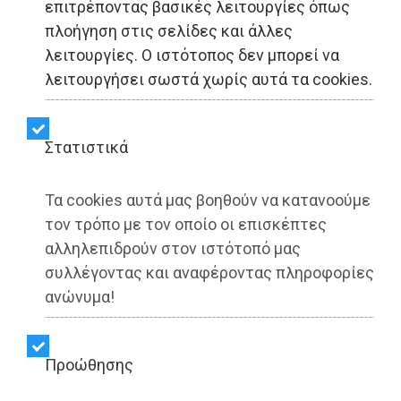
επιτρέποντας βασικές λειτουργίες όπως
ΑΥΤΟΔΙΟΙΚΗΣΗ - Αθήνα
πλοήγηση στις σελίδες και άλλες
λειτουργίες. Ο ιστότοπος δεν μπορεί να
Χάρης Δούκας: «Θα
λειτουργήσει σωστά χωρίς αυτά τα cookies.
ολοκληρώσουμε το έργο
της Βασιλίσσης Όλγας»
Στατιστικά
(video)
Τα cookies αυτά μας βοηθούν να κατανοούμε
τον τρόπο με τον οποίο οι επισκέπτες
αλληλεπιδρούν στον ιστότοπό μας
Share:
συλλέγοντας και αναφέροντας πληροφορίες
Dimotisnews | 07/09/2025 - 10:56
ανώνυμα!
▶️ Ακούστε το κείμενο
Προώθησης