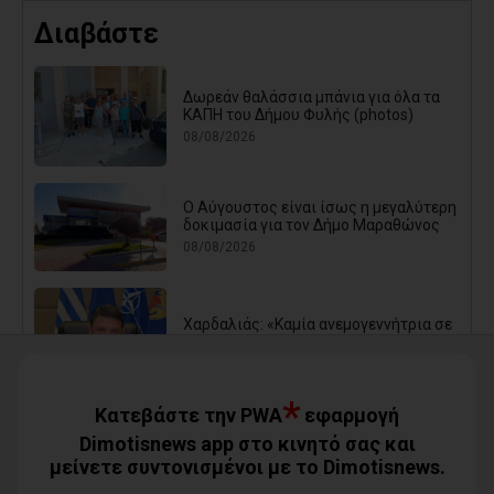
Διαβάστε
Δωρεάν θαλάσσια μπάνια για όλα τα
ΚΑΠΗ του Δήμου Φυλής (photos)
08/08/2026
Ο Αύγουστος είναι ίσως η μεγαλύτερη
δοκιμασία για τον Δήμο Μαραθώνος
08/08/2026
Χαρδαλιάς: «Καμία ανεμογεννήτρια σε
καμένες εκτάσεις της Αττικής - Δεν θα
εγκριθεί καμία μελέτη»
08/08/2026
*
Κατεβάστε την PWA
εφαρμογή
Dimotisnews app στο κινητό σας και
μείνετε συντονισμένοι με το Dimotisnews.
Με τη συνδρομή του Δήμου Αθηναίων
βελτιώθηκε ο περιβάλλων χώρος της