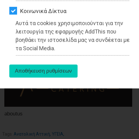
ΑΓΟΡΑΣ
09-11-2022
Kοινωνικά Δίκτυα
ΨΙΘΥΡΟΙ
Από τoν Dr Γεώργιος Μαρκέτος
MD
Αυτά τα cookies χρησιμοποιούνται για την
ΑΠΟΣΤΟΛΗ
Οφθαλμίατρος Χειρουργός
λειτουργία της εφαρμογής AddThis που
ΑΡΘΡΩΝ
βοηθάει την ιστοσελίδα μας να συνδέεται με
τα Social Media.
aboutus
Tags:
Ανατολική Αττική
,
ΥΓΕΙΑ
,