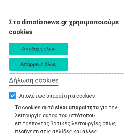
Στο dimotisnews.gr χρησιμοποιούμε
AΡΧΙΚΗ
cookies
Σάββατο 08 Αυγούστου 2026
ΕΙΔΗΣΕΙΣ
Α. 6:34 πμ - Δ. 8:26 μμ
ΠΟΛΙΤΙΚΗ
ΤΟΠΙΚΗ
ΑΥΤΟΔΙΟΙΚΗΣΗ
Δήλωση cookies
ΥΓΕΙΑ - Ανατολική Αττική
ΟΙΚΟΝΟΜΙΑ
Απολύτως απαραίτητα cookies
ΑΘΛΗΤΙΣΜΟΣ
Τα cookies αυτά
είναι απαραίτητα
για την
ΠΟΛΙΤΙΣΜΟΣ
λειτουργία αυτού του ιστότοπου
επιτρέποντας βασικές λειτουργίες όπως
ΣΠΙΤΙ-
πλοήγηση στις σελίδες και άλλες