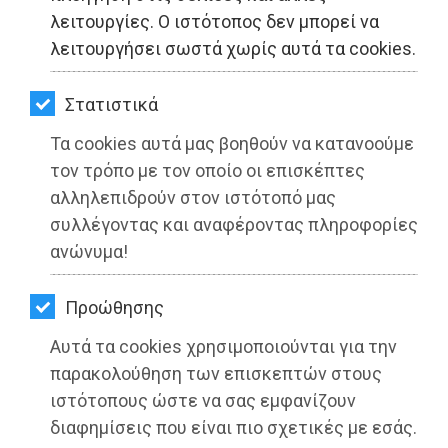
ΚΗΠΟΣ
λειτουργίες. Ο ιστότοπος δεν μπορεί να
λειτουργήσει σωστά χωρίς αυτά τα cookies.
ΥΓΕΙΑ
LIFESTYLE
Στατιστικά
Τα cookies αυτά μας βοηθούν να κατανοούμε
ΤΑΞΙΔΙΑ
τον τρόπο με τον οποίο οι επισκέπτες
ΕΞΟΔΟΣ
αλληλεπιδρούν στον ιστότοπό μας
συλλέγοντας και αναφέροντας πληροφορίες
ΠΕΡΙΒΑΛΛΟΝ
ανώνυμα!
ΚΑΤΟΙΚΙΔΙΟ
Προώθησης
ΑΓΓΕΛΙΕΣ
Χειρουργική Καταρράκτη
Αυτά τα cookies χρησιμοποιούνται για την
ΕΦΗΜΕΡΙΔΕΣ
παρακολούθηση των επισκεπτών στους
Διαβάστηκε 4476 φορές
ιστότοπους ώστε να σας εμφανίζουν
OΔΗΓΟΣ
διαφημίσεις που είναι πιο σχετικές με εσάς.