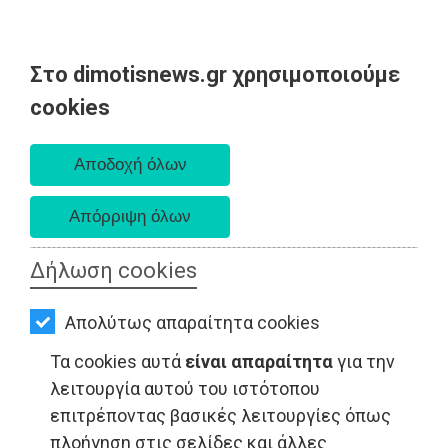
Στο dimotisnews.gr χρησιμοποιούμε
AΡΧΙΚΗ
cookies
Παρασκευή 07 Αυγούστου 2026
ΕΙΔΗΣΕΙΣ
Α. 6:33 πμ - Δ. 8:28 μμ
ΠΟΛΙΤΙΚΗ
ΤΟΠΙΚΗ
ΑΥΤΟΔΙΟΙΚΗΣΗ
Δήλωση cookies
LIFESTYLE - Αττική
ΟΙΚΟΝΟΜΙΑ
Απολύτως απαραίτητα cookies
ΑΘΛΗΤΙΣΜΟΣ
Τα cookies αυτά
είναι απαραίτητα
για την
ΠΟΛΙΤΙΣΜΟΣ
λειτουργία αυτού του ιστότοπου
επιτρέποντας βασικές λειτουργίες όπως
ΣΠΙΤΙ-
πλοήγηση στις σελίδες και άλλες