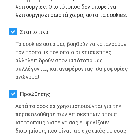
ΚΗΠΟΣ
λειτουργίες. Ο ιστότοπος δεν μπορεί να
λειτουργήσει σωστά χωρίς αυτά τα cookies.
ΥΓΕΙΑ
LIFESTYLE
Στατιστικά
Τα cookies αυτά μας βοηθούν να κατανοούμε
ΤΑΞΙΔΙΑ
τον τρόπο με τον οποίο οι επισκέπτες
ΧΕΝ Ελλάδος: Δωρεάν στέγαση
ΕΞΟΔΟΣ
αλληλεπιδρούν στον ιστότοπό μας
φοιτητριών στην Αθήνα
συλλέγοντας και αναφέροντας πληροφορίες
ΠΕΡΙΒΑΛΛΟΝ
Διαβάστηκε 4260 φορές
ανώνυμα!
ΚΑΤΟΙΚΙΔΙΟ
Προώθησης
ΑΓΓΕΛΙΕΣ
Αυτά τα cookies χρησιμοποιούνται για την
18-07-2022
ΕΦΗΜΕΡΙΔΕΣ
παρακολούθηση των επισκεπτών στους
Από τo Dimotisnews
ιστότοπους ώστε να σας εμφανίζουν
OΔΗΓΟΣ
διαφημίσεις που είναι πιο σχετικές με εσάς.