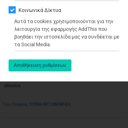
ΑΓΟΡΑΣ
Από τoν Θανάσης Ντζακώστας
Δημοτικός Σύμβουλος Δήμου Παιανίας
Kοινωνικά Δίκτυα
ΨΙΘΥΡΟΙ
Αυτά τα cookies χρησιμοποιούνται για την
ΑΠΟΣΤΟΛΗ
λειτουργία της εφαρμογής AddThis που
ΑΡΘΡΩΝ
βοηθάει την ιστοσελίδα μας να συνδέεται με
τα Social Media.
aboutus
Tags:
Παιανία
,
ΤΟΠΙΚΗ ΑΥΤΟΔΙΟΙΚΗΣΗ
,