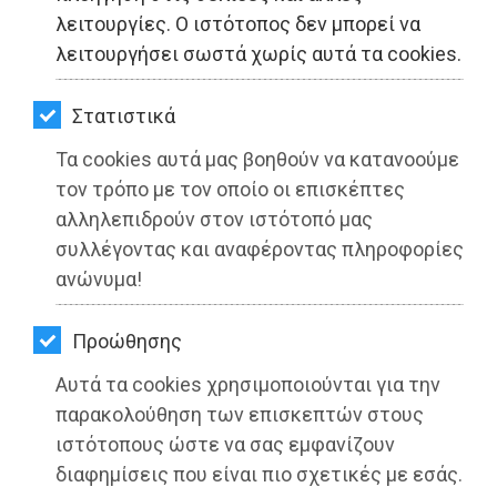
ΚΗΠΟΣ
λειτουργίες. Ο ιστότοπος δεν μπορεί να
λειτουργήσει σωστά χωρίς αυτά τα cookies.
ΥΓΕΙΑ
LIFESTYLE
Στατιστικά
Τα cookies αυτά μας βοηθούν να κατανοούμε
ΤΑΞΙΔΙΑ
τον τρόπο με τον οποίο οι επισκέπτες
ΕΞΟΔΟΣ
αλληλεπιδρούν στον ιστότοπό μας
συλλέγοντας και αναφέροντας πληροφορίες
ΠΕΡΙΒΑΛΛΟΝ
ανώνυμα!
ΚΑΤΟΙΚΙΔΙΟ
Χωρίς Αναισθητικό...
Προώθησης
ΑΓΓΕΛΙΕΣ
Διαβάστηκε 3511 φορές
Αυτά τα cookies χρησιμοποιούνται για την
ΕΦΗΜΕΡΙΔΕΣ
παρακολούθηση των επισκεπτών στους
ιστότοπους ώστε να σας εμφανίζουν
OΔΗΓΟΣ
διαφημίσεις που είναι πιο σχετικές με εσάς.
27-05-2025