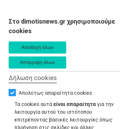
Στο dimotisnews.gr χρησιμοποιούμε
AΡΧΙΚΗ
cookies
Κυριακή 09 Αυγούστου 2026
ΕΙΔΗΣΕΙΣ
Α. 6:35 πμ - Δ. 8:25 μμ
ΠΟΛΙΤΙΚΗ
ΤΟΠΙΚΗ
ΑΥΤΟΔΙΟΙΚΗΣΗ
Δήλωση cookies
ΟΙΚΟΝΟΜΙΑ
ΤΟΠΙΚΗ ΑΥΤΟΔΙΟΙΚΗΣΗ - Παιανία
Απολύτως απαραίτητα cookies
ΑΘΛΗΤΙΣΜΟΣ
Τα cookies αυτά
είναι απαραίτητα
για την
ΠΟΛΙΤΙΣΜΟΣ
λειτουργία αυτού του ιστότοπου
επιτρέποντας βασικές λειτουργίες όπως
ΣΠΙΤΙ-
πλοήγηση στις σελίδες και άλλες