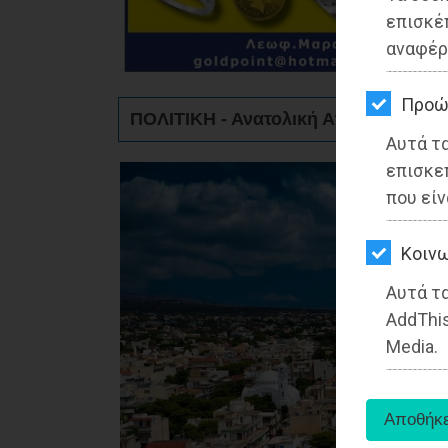
ΚΗΠΟΣ
επισκέ
αναφέρ
ΥΓΕΙΑ
LIFESTYLE
Προώ
ΠΟΛΙΤΙΚΗ - Ανατολική Αττική
Αυτά τ
ΤΑΞΙΔΙΑ
επισκε
ΕΞΟΔΟΣ
που είν
ΠΕΡΙΒΑΛΛΟΝ
Kοινω
ΚΑΤΟΙΚΙΔΙΟ
Αυτά τα
AddThis
ΑΓΓΕΛΙΕΣ
Media.
ΕΦΗΜΕΡΙΔΕΣ
OΔΗΓΟΣ