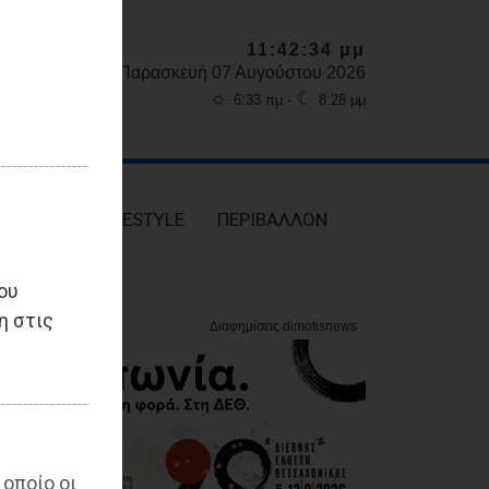
11:42:35 μμ
Παρασκευή 07 Αυγούστου 2026
☼
☾
6:33 πμ -
8:28 μμ
ΥΓΕΙΑ
LIFESTYLE
ΠΕΡΙΒΑΛΛΟΝ
ου
η στις
 οποίο οι