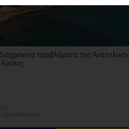
 Διαχρονικά προβλήματα της Ανατολική
 λύσεις
022
o Dimotisnews