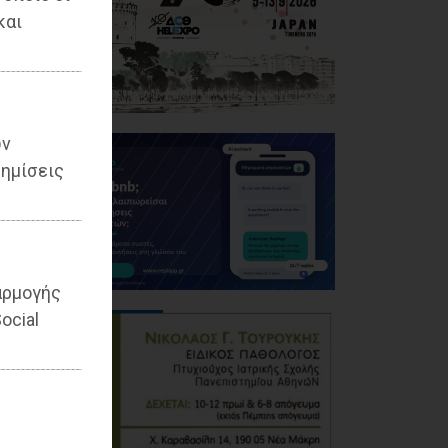
και
ων
ημίσεις
αρμογής
ocial