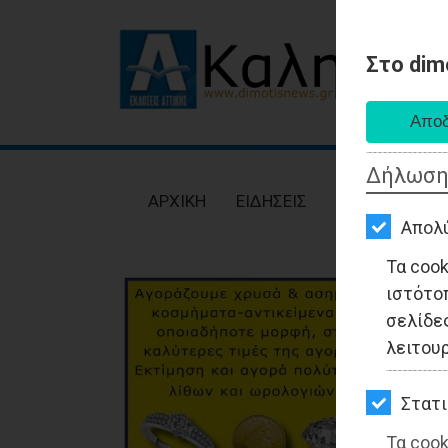
Στο dim
AΡΧΙΚΗ
ΕΙΔΗΣΕΙΣ
Δήλωση
ΠΟΛΙΤΙΚΗ
AΡΧΙΚΗ
ΕΙΔΗΣΕΙΣ
ΠΟΛΙΤΙΚΗ
ΤΟΠΙΚΗ
Απολ
ΑΥΤΟΔΙΟΙΚΗΣΗ
Τα coo
ιστότο
ΟΙΚΟΝΟΜΙΑ
σελίδες
ΑΘΛΗΤΙΣΜΟΣ
λειτου
ΠΟΛΙΤΙΣΜΟΣ
Στατι
ΣΠΙΤΙ-
Τα cook