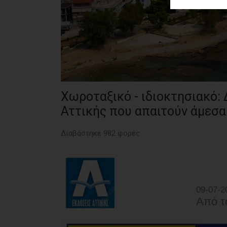
ΑΓΟΡΑΣ
ΨΙΘΥΡΟΙ
ΑΠΟΣΤΟΛΗ
ΑΡΘΡΩΝ
Χωροταξικό - ιδιοκτησιακό:
Αττικής που απαιτούν άμεσα
Διαβάστηκε 982 φορές
09-07-2
Από τ