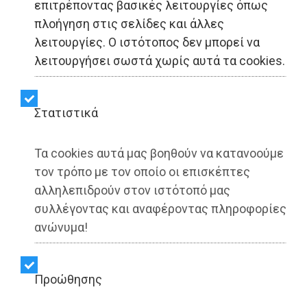
επιτρέποντας βασικές λειτουργίες όπως
πλοήγηση στις σελίδες και άλλες
ΑΥΤΟΔΙΟΙΚΗΣΗ - Αττική
λειτουργίες. Ο ιστότοπος δεν μπορεί να
λειτουργήσει σωστά χωρίς αυτά τα cookies.
Δεν κάνει έργο, παρά
μόνο κριτική στην
Στατιστικά
προηγούμενη δημοτική
Τα cookies αυτά μας βοηθούν να κατανοούμε
αρχή
τον τρόπο με τον οποίο οι επισκέπτες
αλληλεπιδρούν στον ιστότοπό μας
συλλέγοντας και αναφέροντας πληροφορίες
Share:
ανώνυμα!
Dimotisnews | 12/02/2026 - 20:24
▶️ Ακούστε το κείμενο
Προώθησης