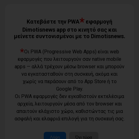
Καρράς για Διοίκηση Αηδόνη:
Παραμύθια και χάντρες προς
Ιθαγενείς... (photos)
*
07/08/2026
Κατεβάστε την PWA
εφαρμογή
Dimotisnews app στο κινητό σας και
μείνετε συντονισμένοι με το Dimotisnews.
Χάρης Δούκας: Η καλύτερή μου να
κατέβει για δήμαρχος ο Μπακογιάννης
(video)
*
Οι PWA (Progressive Web Apps) είναι web
07/08/2026
εφαρμογές που λειτουργούν σαν native mobile
Κέντρο Υγείας Νέας Μάκρης: Το
apps — αλλά τρέχουν μέσω browser και μπορούν
φυσικοθεραπευτήριο πρόκειται να
να εγκατασταθούν στη συσκευή, ακόμα και
επαναλειτουργήσει στο άμεσο μέλλον
07/08/2026
χωρίς να περάσουν από το App Store ή το
Google Play.
Μάτι σε πολεοδομική ομηρία: Οι
Οι PWA εφαρμογές δεν εγκαθιστούν εκτελέσιμα
περιουσίες πάγωσαν – Οι κάτοικοι
οργανώνονται
αρχεία, λειτουργούν μέσα από τον browser και
07/08/2026
απαιτούν ελάχιστο χώρο, καθιστώντας τις μια
Όροι χρήσης
ασφαλή και ελαφριά επιλογή για τη συσκευή σας.
Τηλέφωνο
Πολιτική
επικοινωνίας
απορρήτου -
6977232183
cookies
Μοναδικός
Λήψη
Όχι τώρα