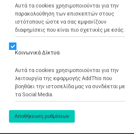
Αυτά τα cookies χρησιμοποιούνται για την
παρακολούθηση των επισκεπτών στους
ιστότοπους ώστε να σας εμφανίζουν
διαφημίσεις που είναι πιο σχετικές με εσάς.
Kοινωνικά Δίκτυα
Αυτά τα cookies χρησιμοποιούνται για την
Ποιος δήμαρχος της Αττικής, από αυτούς που
λειτουργία της εφαρμογής AddThis που
πρόσφατα συμπλήρωσαν τα πρώτα δύο χρόνια
βοηθάει την ιστοσελίδα μας να συνδέεται με
της θητείας τους, κατηγορείται πως
τα Social Media.
εξακολουθεί να έχει την ίδια τακτική όπως
πριν εκλεγεί, κάνοντας πλέον… αντιπολίτευση
στην αντιπολίτευση;
Στις περισσότερες δημόσιες εμφανίσεις του, με