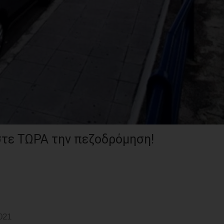
στε ΤΩΡΑ την πεζοδρόμηση!
021