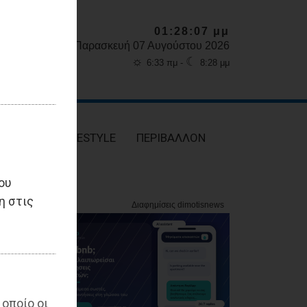
01:28:09 μμ
Παρασκευή 07 Αυγούστου 2026
☼
☾
6:33 πμ -
8:28 μμ
ΥΓΕΙΑ
LIFESTYLE
ΠΕΡΙΒΑΛΛΟΝ
ου
η στις
 οποίο οι