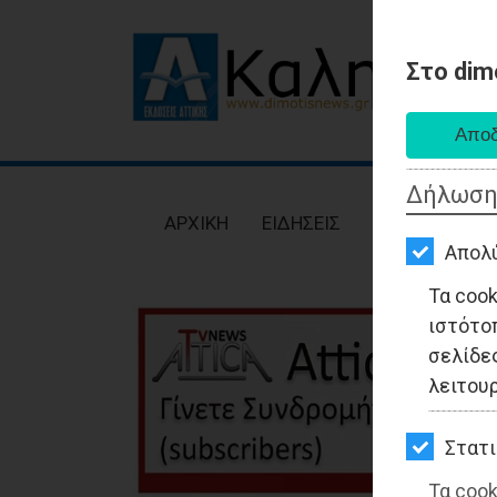
Στο dim
AΡΧΙΚΗ
ΕΙΔΗΣΕΙΣ
Δήλωση
ΠΟΛΙΤΙΚΗ
AΡΧΙΚΗ
ΕΙΔΗΣΕΙΣ
ΠΟΛΙΤΙΚΗ
ΤΟΠΙΚΗ
Απολ
ΑΥΤΟΔΙΟΙΚΗΣΗ
Τα coo
ιστότο
ΟΙΚΟΝΟΜΙΑ
σελίδες
ΑΘΛΗΤΙΣΜΟΣ
λειτου
ΠΟΛΙΤΙΣΜΟΣ
Στατι
ΣΠΙΤΙ-
Τα cook