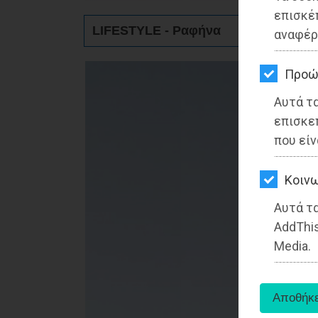
ΚΗΠΟΣ
επισκέ
LIFESTYLE - Ραφήνα
αναφέρ
ΥΓΕΙΑ
LIFESTYLE
Προώ
Αυτά τ
ΤΑΞΙΔΙΑ
επισκε
ΕΞΟΔΟΣ
που είν
ΠΕΡΙΒΑΛΛΟΝ
Kοινω
ΚΑΤΟΙΚΙΔΙΟ
Αυτά τα
AddThis
ΑΓΓΕΛΙΕΣ
Media.
ΕΦΗΜΕΡΙΔΕΣ
OΔΗΓΟΣ