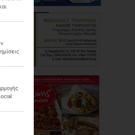
και
ων
ημίσεις
αρμογής
ocial