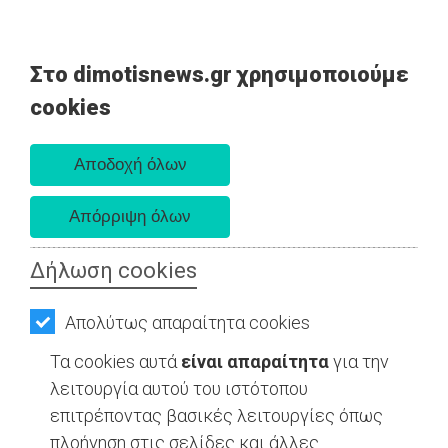
Στο dimotisnews.gr χρησιμοποιούμε
AΡΧΙΚΗ
cookies
Δευτέρα 10 Αυγούστου 2026
ΕΙΔΗΣΕΙΣ
Α. 6:36 πμ - Δ. 8:24 μμ
ΠΟΛΙΤΙΚΗ
ΚΑΤΟΙΚΙΔΙΟ - Ανατολική Αττική
ΤΟΠΙΚΗ
ΑΥΤΟΔΙΟΙΚΗΣΗ
Δήλωση cookies
ΟΙΚΟΝΟΜΙΑ
Απολύτως απαραίτητα cookies
ΑΘΛΗΤΙΣΜΟΣ
Τα cookies αυτά
είναι απαραίτητα
για την
ΠΟΛΙΤΙΣΜΟΣ
λειτουργία αυτού του ιστότοπου
επιτρέποντας βασικές λειτουργίες όπως
ΣΠΙΤΙ-
πλοήγηση στις σελίδες και άλλες