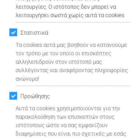
ΚΗΠΟΣ
λειτουργίες. Ο ιστότοπος δεν μπορεί να
λειτουργήσει σωστά χωρίς αυτά τα cookies.
ΥΓΕΙΑ
LIFESTYLE
Στατιστικά
Τα cookies αυτά μας βοηθούν να κατανοούμε
ΤΑΞΙΔΙΑ
τον τρόπο με τον οποίο οι επισκέπτες
ΕΞΟΔΟΣ
αλληλεπιδρούν στον ιστότοπό μας
συλλέγοντας και αναφέροντας πληροφορίες
Διαδικτυακή συνάντηση μελών του
ΠΕΡΙΒΑΛΛΟΝ
ανώνυμα!
Π.Κ.Σ. και της Π.Φ.Π.Ο.
ΚΑΤΟΙΚΙΔΙΟ
Προώθησης
Διαβάστηκε 1856 φορές
ΑΓΓΕΛΙΕΣ
Αυτά τα cookies χρησιμοποιούνται για την
Μοιράσου το
ΕΦΗΜΕΡΙΔΕΣ
παρακολούθηση των επισκεπτών στους
ιστότοπους ώστε να σας εμφανίζουν
OΔΗΓΟΣ
διαφημίσεις που είναι πιο σχετικές με εσάς.