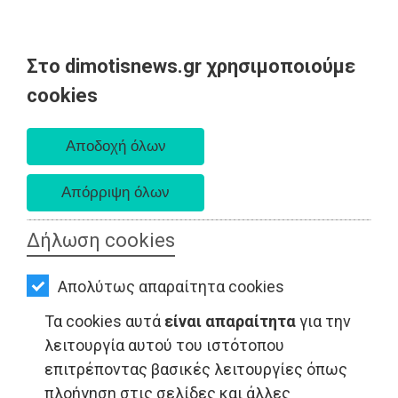
Στο dimotisnews.gr χρησιμοποιούμε
AΡΧΙΚΗ
cookies
Παρασκευή 07 Αυγούστου 2026
ΕΙΔΗΣΕΙΣ
Α. 6:33 πμ - Δ. 8:28 μμ
ΠΟΛΙΤΙΚΗ
ΤΟΠΙΚΗ
ΑΥΤΟΔΙΟΙΚΗΣΗ
Δήλωση cookies
ΟΙΚΟΝΟΜΙΑ
Απολύτως απαραίτητα cookies
ΑΘΛΗΤΙΣΜΟΣ
ΤΟΠΙΚΗ ΑΥΤΟΔΙΟΙΚΗΣΗ - Νέα Μάκρη
Τα cookies αυτά
είναι απαραίτητα
για την
ΠΟΛΙΤΙΣΜΟΣ
λειτουργία αυτού του ιστότοπου
επιτρέποντας βασικές λειτουργίες όπως
ΣΠΙΤΙ-
πλοήγηση στις σελίδες και άλλες