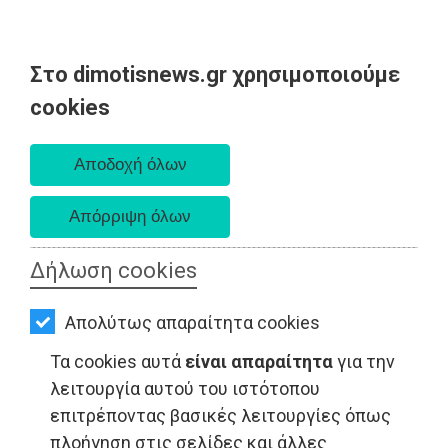
Στο dimotisnews.gr χρησιμοποιούμε
AΡΧΙΚΗ
cookies
Κυριακή 09 Αυγούστου 2026
ΕΙΔΗΣΕΙΣ
Α. 6:35 πμ - Δ. 8:25 μμ
ΠΟΛΙΤΙΚΗ
ΤΟΠΙΚΗ
ΑΥΤΟΔΙΟΙΚΗΣΗ
Δήλωση cookies
LIFESTYLE - Μαραθώνας
ΟΙΚΟΝΟΜΙΑ
Απολύτως απαραίτητα cookies
ΑΘΛΗΤΙΣΜΟΣ
Τα cookies αυτά
είναι απαραίτητα
για την
ΠΟΛΙΤΙΣΜΟΣ
λειτουργία αυτού του ιστότοπου
επιτρέποντας βασικές λειτουργίες όπως
ΣΠΙΤΙ-
πλοήγηση στις σελίδες και άλλες