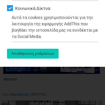
ΑΓΟΡΑΣ
Kοινωνικά Δίκτυα
ΨΙΘΥΡΟΙ
Αυτά τα cookies χρησιμοποιούνται για την
27-05-2025
ΑΠΟΣΤΟΛΗ
Από τo Dimotisnews
λειτουργία της εφαρμογής AddThis που
ΑΡΘΡΩΝ
βοηθάει την ιστοσελίδα μας να συνδέεται με
τα Social Media.
aboutus
Tags:
Μαραθώνας
,
LIFESTYLE
,