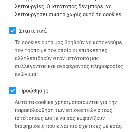
ΚΗΠΟΣ
λειτουργίες. Ο ιστότοπος δεν μπορεί να
λειτουργήσει σωστά χωρίς αυτά τα cookies.
ΥΓΕΙΑ
LIFESTYLE
Στατιστικά
Τα cookies αυτά μας βοηθούν να κατανοούμε
ΤΑΞΙΔΙΑ
τον τρόπο με τον οποίο οι επισκέπτες
ΕΞΟΔΟΣ
αλληλεπιδρούν στον ιστότοπό μας
συλλέγοντας και αναφέροντας πληροφορίες
ΠΕΡΙΒΑΛΛΟΝ
ανώνυμα!
ΚΑΤΟΙΚΙΔΙΟ
Προώθησης
ΑΓΓΕΛΙΕΣ
Διδυμοποίηση Ρ.Ο. Μαραθώνας - Νέα
Αυτά τα cookies χρησιμοποιούνται για την
Μάκρη & RC Surat Roundtown, India
ΕΦΗΜΕΡΙΔΕΣ
παρακολούθηση των επισκεπτών στους
ιστότοπους ώστε να σας εμφανίζουν
Διαβάστηκε 3201 φορές
OΔΗΓΟΣ
διαφημίσεις που είναι πιο σχετικές με εσάς.