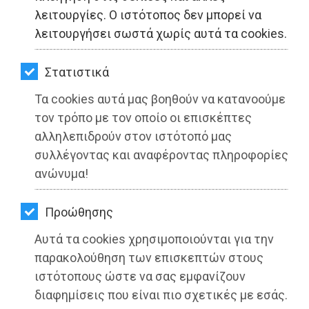
ΚΗΠΟΣ
λειτουργίες. Ο ιστότοπος δεν μπορεί να
λειτουργήσει σωστά χωρίς αυτά τα cookies.
ΥΓΕΙΑ
LIFESTYLE
Στατιστικά
Τα cookies αυτά μας βοηθούν να κατανοούμε
ΤΑΞΙΔΙΑ
τον τρόπο με τον οποίο οι επισκέπτες
ΕΞΟΔΟΣ
αλληλεπιδρούν στον ιστότοπό μας
Δημήτρης Καρκούλιας: Μηνυτήρια
συλλέγοντας και αναφέροντας πληροφορίες
Αναφορά στον Δήμο για τις φωτιές
ΠΕΡΙΒΑΛΛΟΝ
ανώνυμα!
και για το «κουκούλωμα» των
ΚΑΤΟΙΚΙΔΙΟ
ευθυνών από τους υπαίτιους...
Προώθησης
ΑΓΓΕΛΙΕΣ
Διαβάστηκε 8322 φορές
Αυτά τα cookies χρησιμοποιούνται για την
ΕΦΗΜΕΡΙΔΕΣ
παρακολούθηση των επισκεπτών στους
ιστότοπους ώστε να σας εμφανίζουν
OΔΗΓΟΣ
διαφημίσεις που είναι πιο σχετικές με εσάς.