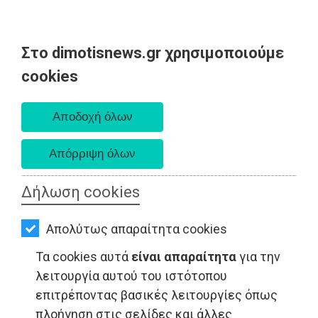
Στο dimotisnews.gr χρησιμοποιούμε
AΡΧΙΚΗ
cookies
Πέμπτη 06 Αυγούστου 2026
ΕΙΔΗΣΕΙΣ
Α. 6:33 πμ - Δ. 8:29 μμ
ΠΟΛΙΤΙΚΗ
ΤΟΠΙΚΗ
ΑΥΤΟΔΙΟΙΚΗΣΗ
Δήλωση cookies
ΟΙΚΟΝΟΜΙΑ
Απολύτως απαραίτητα cookies
ΑΘΛΗΤΙΣΜΟΣ
ΤΟΠΙΚΗ ΑΥΤΟΔΙΟΙΚΗΣΗ - Παλλήνη
Τα cookies αυτά
είναι απαραίτητα
για την
ΠΟΛΙΤΙΣΜΟΣ
λειτουργία αυτού του ιστότοπου
επιτρέποντας βασικές λειτουργίες όπως
ΣΠΙΤΙ-
πλοήγηση στις σελίδες και άλλες